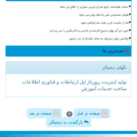
ساعت هوشمند اوپو میزان چربی سوزی را اطلاع می دهد
هوش مصنوعی علی بابا هم پولی می شود
متا از نخست وزیر هند عذرخواهی نمود
اوپن ای آی بهای ترجیح کارمندان خارجی به آمریکایی را می پردازد
واکنش پاول دوروف به حذف تلگرام از اپ استور
جدیدترین ها
تگهای دیجیتالر
تولید
اینترنت
رپورتاژ
اپل
ارتباطات و فناوری اطلاعات
ساخت
خدمات
آموزش
صفحه ی قبل
صفحه ی بعد
>
<
۲
بازگشت به دیجیتالر