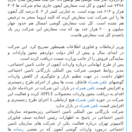
۷۳۷۸ عدد آیفون و كل ثبت سفارش آیفون جاری تمام شركت ها ۳۰۴
هزار و ۶۱۴ عدد بوده است. به عبارتی كمتر از ۲. ۵ درصد كل آیفون
ها را این شركت ثبت سفارش كرده كه البته لزوما منجر به ترخیص
هم نشده است. كل ثبت سفارش گوشی امسال هم حدود چهار
میلیون و ۲۰۰ هزار عدد بود كه ثبت سفارش این شركت زیر یك
پانصدم كل ثبت سفارش هاست.
وزیر ارتباطات و فناوری اطلاعات همینطور تصریح كرد: این شركت
در ابتدای سال و پیش از آغاز دولت دوازدهم مجوز وارادات و
نمایندگی فروش را از جانب وزارت صمت دریافت كرده است.
پس از طرح ابهاماتی درباره واردات آیفون از جانب تامین اجتماعی،
مدیر روابط عمومی شركت بین المللی بازرگانی تامین اجتماعی
اظهار داشت: در جهت تنظیم بازار و جلوگیری از كاهش واردات
گوشیهای
تلفن همراه
قاچاق، مدت ها پیش از اجرای طرح رجیستری
و افزایش قیمت
تلفن همراه
در بازار، این شركت در خردادماه جاری
اقدام به دریافت مجوز واردات محصولات APPLE كرده و فعالیت این
شركت در حوزه
تلفن همراه
هیچ ارتباطی با اجرای طرح رجیستری و
افزایش قیمت
تلفن همراه
در بازار ندارد.
شركت بازرگانی بین المللی تامین اجتماعی زیرمجموعه سازمان
تامین اجتماعی در پاسخ به اظهارات رئیس اتحادیه صنف فناوران
كامپیوتر تهران درباره فعالیت یكی از شركت های سازمان تامین
اجتماعی درمورد واردات گوشی آیفون كه در بعضی
رسانه
ها