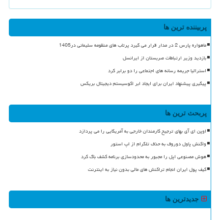
پربیننده ترین ها
ماهواره پارس 2 در مدار قرار می گیرد پرتاب های منظومه سلیمانی در1405
بازدید وزیر ارتباطات صربستان از ایرانسل
استرالیا جریمه رسانه های اجتماعی را دو برابر کرد
پیگیری پیشنهاد ایران برای ایجاد ابر اکوسیستم دیجیتال بریکس
پربحث ترین ها
اوپن ای آی بهای ترجیح کارمندان خارجی به آمریکایی را می پردازد
واکنش پاول دوروف به حذف تلگرام از اپ استور
هوش مصنوعی اپل را مجبور به محدودسازی برنامه کشف باگ کرد
کیف پول ایران انجام تراکنش های مالی بدون نیاز به اینترنت
جدیدترین ها