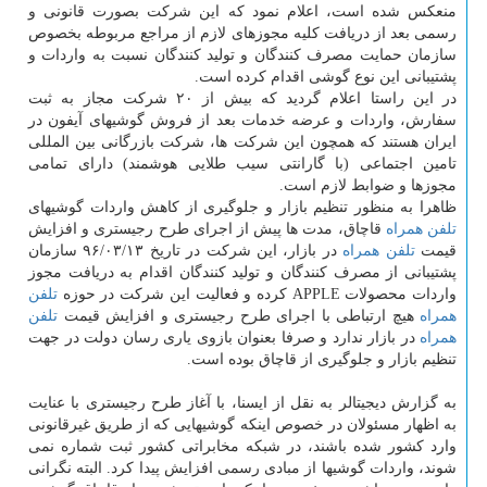
منعكس شده است، اعلام نمود كه این شركت بصورت قانونی و
رسمی بعد از دریافت كلیه مجوزهای لازم از مراجع مربوطه بخصوص
سازمان حمایت مصرف كنندگان و تولید كنندگان نسبت به واردات و
پشتیبانی این نوع گوشی اقدام كرده است.
در این راستا اعلام گردید كه بیش از ۲۰ شركت مجاز به ثبت
سفارش، واردات و عرضه خدمات بعد از فروش گوشیهای آیفون در
ایران هستند كه همچون این شركت ها، شركت بازرگانی بین المللی
تامین اجتماعی (با گارانتی سیب طلایی هوشمند) دارای تمامی
مجوزها و ضوابط لازم است.
ظاهرا به منظور تنظیم بازار و جلوگیری از كاهش واردات گوشیهای
تلفن همراه
قاچاق، مدت ها پیش از اجرای طرح رجیستری و افزایش
قیمت
تلفن همراه
در بازار، این شركت در تاریخ ۹۶/۰۳/۱۳ سازمان
پشتیبانی از مصرف كنندگان و تولید كنندگان اقدام به دریافت مجوز
واردات محصولات APPLE كرده و فعالیت این شركت در حوزه
تلفن
همراه
هیچ ارتباطی با اجرای طرح رجیستری و افزایش قیمت
تلفن
همراه
در بازار ندارد و صرفا بعنوان بازوی یاری رسان دولت در جهت
تنظیم بازار و جلوگیری از قاچاق بوده است.
به گزارش دیجیتالر به نقل از ایسنا، با آغاز طرح رجیستری با عنایت
به اظهار مسئولان در خصوص اینكه گوشیهایی كه از طریق غیرقانونی
وارد كشور شده باشند، در شبكه مخابراتی كشور ثبت شماره نمی
شوند، واردات گوشیها از مبادی رسمی افزایش پیدا كرد. البته نگرانی