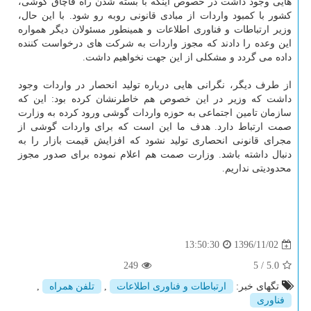
هایی وجود داشت در خصوص اینكه با بسته شدن راه قاچاق گوشی،
كشور با كمبود واردات از مبادی قانونی روبه رو شود. با این حال،
وزیر ارتباطات و فناوری اطلاعات و همینطور مسئولان دیگر همواره
این وعده را دادند كه مجوز واردات به شركت های درخواست كننده
داده می گردد و مشكلی از این جهت نخواهیم داشت.
از طرف دیگر، نگرانی هایی درباره تولید انحصار در واردات وجود
داشت كه وزیر در این خصوص هم خاطرنشان كرده بود: این كه
سازمان تامین اجتماعی به حوزه واردات گوشی ورود كرده به وزارت
صمت ارتباط دارد. هدف ما این است كه برای واردات گوشی از
مجرای قانونی انحصاری تولید نشود كه افزایش قیمت بازار را به
دنبال داشته باشد. وزارت صمت هم اعلام نموده برای صدور مجوز
محدودیتی نداریم.
1396/11/02
13:50:30
249
5
/
5.0
تگهای خبر:
ارتباطات و فناوری اطلاعات
,
تلفن همراه
,
فناوری