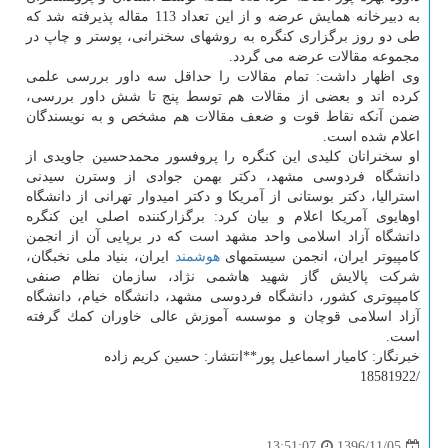
به دبیرخانه همایش عرضه و از این تعداد 113 مقاله پذیرفته شد كه
طی دو روز برگزاری كنگره به روشهای سخنرانی، پوستر و چاپ در
مجموعه مقالات عرضه می گردد.
وی اظهار داشت: تمام مقالات را حداقل سه داور بررسی علمی
كرده اند و بعضی از مقالات هم توسط پنج تا شش داور بررسی،
ضمن آنكه نقاط قوت و ضعف مقالات هم مشخص و به نویسندگان
اعلام شده است.
او سخنرانان كلیدی این كنگره را پروفسور محمدحسین جاویدی از
دانشگاه فردوسی مشهد، دكتر بهمن جوادی از وسترن سیدنی
استرالیا، دكتر بوستانی از آمریكا و دكتر امیدوار تهرانی از دانشگاه
اوهایوی آمریكا اعلام و بیان كرد: برگزاركننده اصلی این كنگره
دانشگاه آزاد اسلامی واحد مشهد است كه در برپایی آن از انجمن
كامپیوتر ایران، انجمن سیستمهای
هوشمند
ایران، بنیاد ملی نخبگان،
شركت پالایش گاز شهید هاشمی نژاد، سازمان نظام صنفی
كامپیوتری كشور، دانشگاه فردوسی مشهد، دانشگاه خیام، دانشگاه
آزاد اسلامی قوچان و موسسه آموزش عالی خاوران كمك گرفته
است.
خبرنگار: كامیار اسماعیل پور**انتشار: حسین كریم زاده
/18581922
1396/11/05
13:51:07