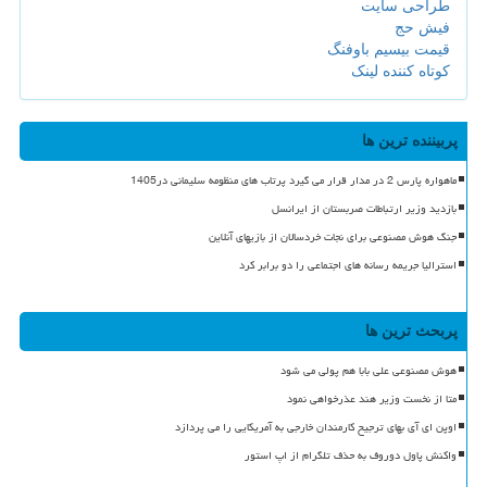
طراحی سایت
فیش حج
قیمت بیسیم باوفنگ
کوتاه کننده لینک
پربیننده ترین ها
ماهواره پارس 2 در مدار قرار می گیرد پرتاب های منظومه سلیمانی در1405
بازدید وزیر ارتباطات صربستان از ایرانسل
جنگ هوش مصنوعی برای نجات خردسالان از بازیهای آنلاین
استرالیا جریمه رسانه های اجتماعی را دو برابر کرد
پربحث ترین ها
هوش مصنوعی علی بابا هم پولی می شود
متا از نخست وزیر هند عذرخواهی نمود
اوپن ای آی بهای ترجیح کارمندان خارجی به آمریکایی را می پردازد
واکنش پاول دوروف به حذف تلگرام از اپ استور