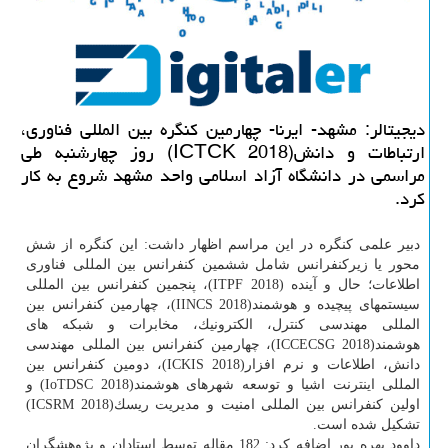
دیجیتالر: مشهد- ایرنا- چهارمین كنگره بین المللی فناوری،
ارتباطات و دانش(ICTCK 2018) روز چهارشنبه طی
مراسمی در دانشگاه آزاد اسلامی واحد مشهد شروع به كار
كرد.
دبیر علمی كنگره در این مراسم اظهار داشت: این كنگره از شش
محور یا زیركنفرانس شامل ششمین كنفرانس بین المللی فناوری
اطلاعات؛ حال و آینده (ITPF 2018)، پنجمین كنفرانس بین المللی
سیستمهای پیچیده و هوشمند(IINCS 2018)، چهارمین كنفرانس بین
المللی مهندسی كنترل، الكترونیك، مخابرات و شبكه های
هوشمند(ICCECSG 2018)، چهارمین كنفرانس بین المللی مهندسی
دانش، اطلاعات و نرم افزار(ICKIS 2018)، دومین كنفرانس بین
المللی اینترنت اشیا و توسعه شهرهای هوشمند(IoTDSC 2018) و
اولین كنفرانس بین المللی امنیت و مدیریت ریسك(ICSRM 2018)
تشكیل شده است.
داوود بهره پور اضافه كرد: 182 مقاله توسط استادان و پژوهشگران