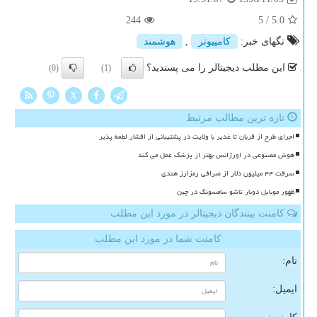
244
5
/
5.0
تگهای خبر:
كامپیوتر
,
هوشمند
این مطلب دیجیتالر را می پسندید؟
(0)
(1)
X
تازه ترین مطالب مرتبط
اجرای طرح از قربان تا غدیر با ولایت در پشتیبانی از اقشار لطمه پذیر
هوش مصنوعی در اورژانس بهتر از پزشک عمل می کند
سرقت ۴۴ میلیون دلار از صرافی رمزارز هندی
ظهور موبایل دوبار تاشو سامسونگ در چین
کامنت بینندگان دیجیتالر در مورد این مطلب
کامنت شما در مورد این مطلب
نام:
ایمیل: