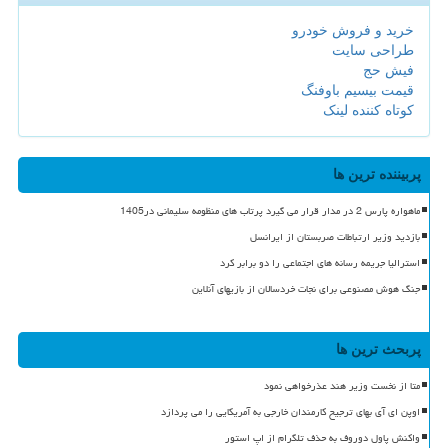
خرید و فروش خودرو
طراحی سایت
فیش حج
قیمت بیسیم باوفنگ
کوتاه کننده لینک
پربیننده ترین ها
ماهواره پارس 2 در مدار قرار می گیرد پرتاب های منظومه سلیمانی در1405
بازدید وزیر ارتباطات صربستان از ایرانسل
استرالیا جریمه رسانه های اجتماعی را دو برابر کرد
جنگ هوش مصنوعی برای نجات خردسالان از بازیهای آنلاین
پربحث ترین ها
متا از نخست وزیر هند عذرخواهی نمود
اوپن ای آی بهای ترجیح کارمندان خارجی به آمریکایی را می پردازد
واکنش پاول دوروف به حذف تلگرام از اپ استور