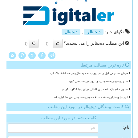
تگهای خبر:
دیجیتالر
,
دیجیتال
این مطلب دیجیتالر را می پسندید؟
()
()
X
تازه ترین مطالب مرتبط
هوش مصنوعی اپل را مجبور به محدودسازی برنامه کشف باگ کرد
محتوای هوش مصنوعی در اروپا برچسب می خورد
صدور حکم بازداشت بین المللی برای بنیانگذار تلگرام
انویدیا و مایکروسافت ائتلاف هوش مصنوعی امن تشکیل دادند
کامنت بینندگان دیجیتالر در مورد این مطلب
کامنت شما در مورد این مطلب
نام: