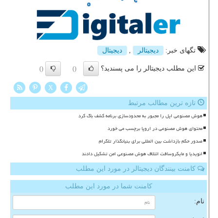
تگهای خبر:
دیجیتالر
,
دیجیتال
این مطلب دیجیتالر را می پسندید؟
()
()
X
تازه ترین مطالب مرتبط
هوش مصنوعی اپل را مجبور به محدودسازی برنامه کشف باگ کرد
محتوای هوش مصنوعی در اروپا برچسب می خورد
صدور حکم بازداشت بین المللی برای بنیانگذار تلگرام
انویدیا و مایکروسافت ائتلاف هوش مصنوعی امن تشکیل دادند
کامنت بینندگان دیجیتالر در مورد این مطلب
کامنت شما در مورد این مطلب
نام: