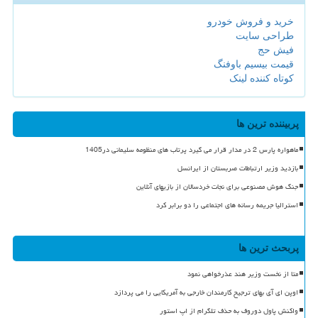
خرید و فروش خودرو
طراحی سایت
فیش حج
قیمت بیسیم باوفنگ
کوتاه کننده لینک
پربیننده ترین ها
ماهواره پارس 2 در مدار قرار می گیرد پرتاب های منظومه سلیمانی در1405
بازدید وزیر ارتباطات صربستان از ایرانسل
جنگ هوش مصنوعی برای نجات خردسالان از بازیهای آنلاین
استرالیا جریمه رسانه های اجتماعی را دو برابر کرد
پربحث ترین ها
متا از نخست وزیر هند عذرخواهی نمود
اوپن ای آی بهای ترجیح کارمندان خارجی به آمریکایی را می پردازد
واکنش پاول دوروف به حذف تلگرام از اپ استور