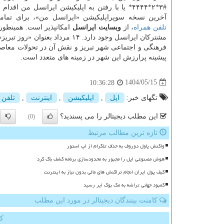
#۳*۲*۴۴۴۴* یا با رفتن به اپلیکیشن ایرانسل من اقدام 
آخرین نسخه سوپراپلیکیشن «ایرانسل من»، برای تما
تلفن همراه
، از
وبسایت ایرانسل
مشترکان ایرانسل وجود دارد. ۱۴
فرهنگی و اجتماعی شهر تبریز و نقش آن در تحولات معاص
پیشینه پرارزش این شهر در زمینه های متعدد است.
1404/05/15
10:36:28
تگهای خبر:
اپل
,
اپلیكیشن
,
اینترنت
,
تلفن 
این مطلب دیجیتالر را می پسندید؟
(0)
تازه ترین مطالب مرتبط
واکنش پاول دوروف به حذف تلگرام از اپ استور
هوش مصنوعی اپل را مجبور به محدودسازی برنامه کشف باگ کرد
کیف پول ایران انجام تراکنش های مالی بدون نیاز به اینترنت
کمبود جهانی تراشه به مک بوک ایر رسید
کامنت بینندگان دیجیتالر در مورد این مطلب
کا