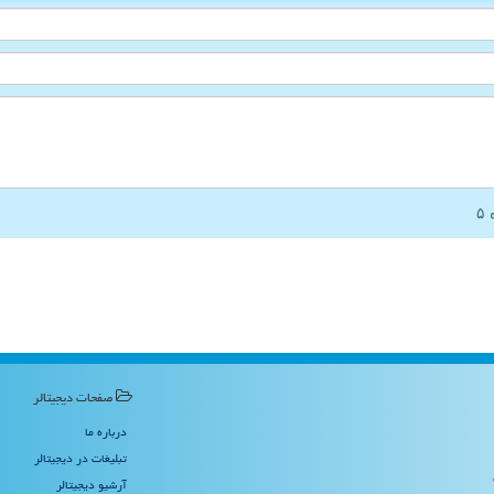
صفحات دیجیتالر
درباره ما
تبلیغات در دیجیتالر
آرشیو دیجیتالر