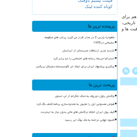
قیمت بیسیم باوفنگ
کوتاه کننده لینک
مینطور امکان دریافت و نصب این سوپراپلیکیشن، با شماره گیری کد دستوری #۴۵* هم برای
ه تاریخی،
پربیننده ترین ها
یت ها و
ماهواره پارس 2 در مدار قرار می گیرد پرتاب های منظومه
سلیمانی در1405
بازدید وزیر ارتباطات صربستان از ایرانسل
استرالیا جریمه رسانه های اجتماعی را دو برابر کرد
پیگیری پیشنهاد ایران برای ایجاد ابر اکوسیستم دیجیتال بریکس
پربحث ترین ها
واکنش پاول دوروف به حذف تلگرام از اپ استور
هوش مصنوعی اپل را مجبور به محدودسازی برنامه کشف باگ کرد
کیف پول ایران انجام تراکنش های مالی بدون نیاز به اینترنت
کمبود جهانی تراشه به مک بوک ایر رسید