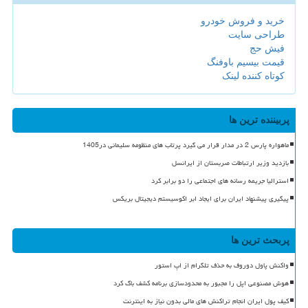
خرید و فروش خودرو
طراحی سایت
فیش حج
قیمت بیسیم باوفنگ
کوتاه کننده لینک
پربیننده ترین ها
ماهواره پارس 2 در مدار قرار می گیرد پرتاب های منظومه سلیمانی در1405
بازدید وزیر ارتباطات صربستان از ایرانسل
استرالیا جریمه رسانه های اجتماعی را دو برابر کرد
پیگیری پیشنهاد ایران برای ایجاد ابر اکوسیستم دیجیتال بریکس
پربحث ترین ها
واکنش پاول دوروف به حذف تلگرام از اپ استور
هوش مصنوعی اپل را مجبور به محدودسازی برنامه کشف باگ کرد
کیف پول ایران انجام تراکنش های مالی بدون نیاز به اینترنت