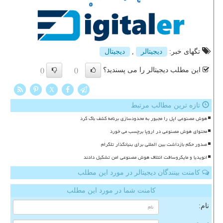
تگهای خبر:
دیجیتالر
,
دیجیتال
این مطلب دیجیتالر را می پسندید؟
()
()
X
تازه ترین مطالب مرتبط
هوش مصنوعی اپل را مجبور به محدودسازی برنامه کشف باگ کرد
محتوای هوش مصنوعی در اروپا برچسب می خورد
صدور حکم بازداشت بین المللی برای بنیانگذار تلگرام
انویدیا و مایکروسافت ائتلاف هوش مصنوعی امن تشکیل دادند
کامنت بینندگان دیجیتالر در مورد این مطلب
کامنت شما در مورد این مطلب
نام: