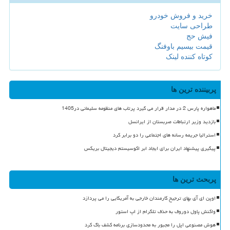
خرید و فروش خودرو
طراحی سایت
فیش حج
قیمت بیسیم باوفنگ
کوتاه کننده لینک
پربیننده ترین ها
ماهواره پارس 2 در مدار قرار می گیرد پرتاب های منظومه سلیمانی در1405
بازدید وزیر ارتباطات صربستان از ایرانسل
استرالیا جریمه رسانه های اجتماعی را دو برابر کرد
پیگیری پیشنهاد ایران برای ایجاد ابر اکوسیستم دیجیتال بریکس
پربحث ترین ها
اوپن ای آی بهای ترجیح کارمندان خارجی به آمریکایی را می پردازد
واکنش پاول دوروف به حذف تلگرام از اپ استور
هوش مصنوعی اپل را مجبور به محدودسازی برنامه کشف باگ کرد