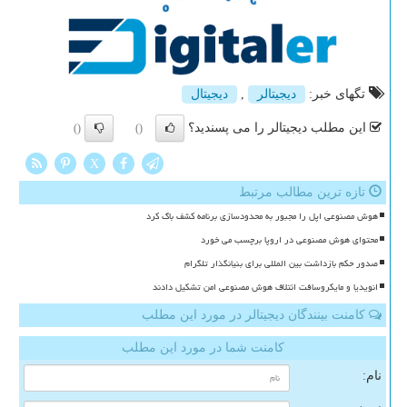
تگهای خبر:
دیجیتالر
,
دیجیتال
این مطلب دیجیتالر را می پسندید؟
()
()
X
تازه ترین مطالب مرتبط
هوش مصنوعی اپل را مجبور به محدودسازی برنامه کشف باگ کرد
محتوای هوش مصنوعی در اروپا برچسب می خورد
صدور حکم بازداشت بین المللی برای بنیانگذار تلگرام
انویدیا و مایکروسافت ائتلاف هوش مصنوعی امن تشکیل دادند
کامنت بینندگان دیجیتالر در مورد این مطلب
کامنت شما در مورد این مطلب
نام: