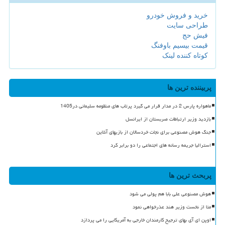
خرید و فروش خودرو
طراحی سایت
فیش حج
قیمت بیسیم باوفنگ
کوتاه کننده لینک
پربیننده ترین ها
ماهواره پارس 2 در مدار قرار می گیرد پرتاب های منظومه سلیمانی در1405
بازدید وزیر ارتباطات صربستان از ایرانسل
جنگ هوش مصنوعی برای نجات خردسالان از بازیهای آنلاین
استرالیا جریمه رسانه های اجتماعی را دو برابر کرد
پربحث ترین ها
هوش مصنوعی علی بابا هم پولی می شود
متا از نخست وزیر هند عذرخواهی نمود
اوپن ای آی بهای ترجیح کارمندان خارجی به آمریکایی را می پردازد