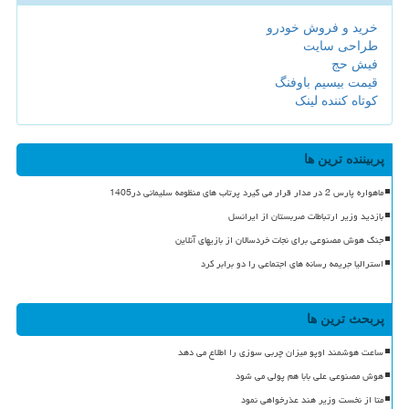
خرید و فروش خودرو
طراحی سایت
فیش حج
قیمت بیسیم باوفنگ
کوتاه کننده لینک
پربیننده ترین ها
ماهواره پارس 2 در مدار قرار می گیرد پرتاب های منظومه سلیمانی در1405
بازدید وزیر ارتباطات صربستان از ایرانسل
جنگ هوش مصنوعی برای نجات خردسالان از بازیهای آنلاین
استرالیا جریمه رسانه های اجتماعی را دو برابر کرد
پربحث ترین ها
ساعت هوشمند اوپو میزان چربی سوزی را اطلاع می دهد
هوش مصنوعی علی بابا هم پولی می شود
متا از نخست وزیر هند عذرخواهی نمود