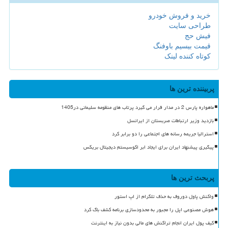
خرید و فروش خودرو
طراحی سایت
فیش حج
قیمت بیسیم باوفنگ
کوتاه کننده لینک
پربیننده ترین ها
ماهواره پارس 2 در مدار قرار می گیرد پرتاب های منظومه سلیمانی در1405
بازدید وزیر ارتباطات صربستان از ایرانسل
استرالیا جریمه رسانه های اجتماعی را دو برابر کرد
پیگیری پیشنهاد ایران برای ایجاد ابر اکوسیستم دیجیتال بریکس
پربحث ترین ها
واکنش پاول دوروف به حذف تلگرام از اپ استور
هوش مصنوعی اپل را مجبور به محدودسازی برنامه کشف باگ کرد
کیف پول ایران انجام تراکنش های مالی بدون نیاز به اینترنت