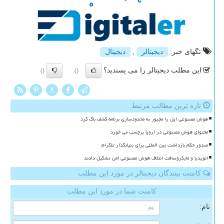
تگهای خبر:
دیجیتالر
,
دیجیتال
این مطلب دیجیتالر را می پسندید؟
()
()
X
تازه ترین مطالب مرتبط
هوش مصنوعی اپل را مجبور به محدودسازی برنامه کشف باگ کرد
محتوای هوش مصنوعی در اروپا برچسب می خورد
صدور حکم بازداشت بین المللی برای بنیانگذار تلگرام
انویدیا و مایکروسافت ائتلاف هوش مصنوعی امن تشکیل دادند
کامنت بینندگان دیجیتالر در مورد این مطلب
کامنت شما در مورد این مطلب
نام: