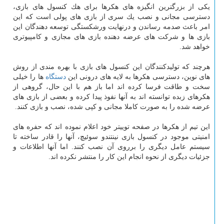
یكی از بزرگترین انگیزه های هكرها برای هك كنسول های بازی،
دسترسی مجانی و نصب یك سری از بازی های پولی است كه این
امر باعث صدمه رساندن و درنهایت ورشكستگی توسعه دهندگان این
بازی ها و شركت های عرضه دهنده بازی های مجازی و كامپیوتری
خواهد شد.
هرچند كه تولیدكنندگان این كنسول های بازی با بهره مندی از روش
های نوین، دسترسی هكرها به لایه های درونی این
دستگاه
ها را خیلی
سخت و طاقت فرسا كرده اند اما باز هم با این حال، گروهی از
هكرهای زبده توانسته اند به آنها نفوذ پیدا كرده و بعضی از بازی های
عرضه شده را به صورت كاملا مجانی و كپی شده، نصب و بازی كنند.
این تیم از هكرها در صفحه توییتر خود اعلام نموده اند كه حفره های
امنیتی موجود در كنسول بازی نینتندو سوئیچ، آنها را قادر ساخته تا
سیستم عامل دیگری را برروی آن نصب كنند. اما آنها اطلاعات و
جزئیات دیگری از نحوه انجام این كار را منتشر نكرده اند.