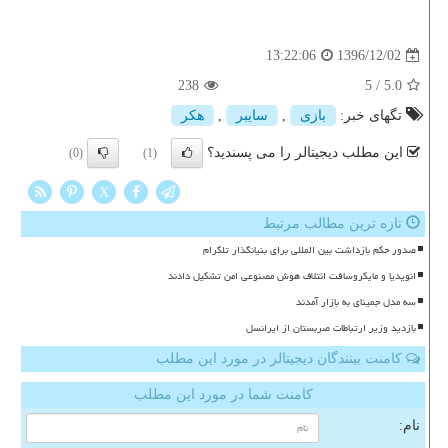
1396/12/02
13:22:06
238
5
/
5.0
تگهای خبر:
بازی
,
سایبر
,
هكر
این مطلب دیجیتالر را می پسندید؟
(0)
(1)
X
تازه ترین مطالب مرتبط
صدور حکم بازداشت بین المللی برای بنیانگذار تلگرام
انویدیا و مایکروسافت ائتلاف هوش مصنوعی امن تشکیل دادند
سه مدل جمینای به بازار آمدند
بازدید وزیر ارتباطات صربستان از ایرانسل
کامنت بینندگان دیجیتالر در مورد این مطلب
کامنت شما در مورد این مطلب
نام: