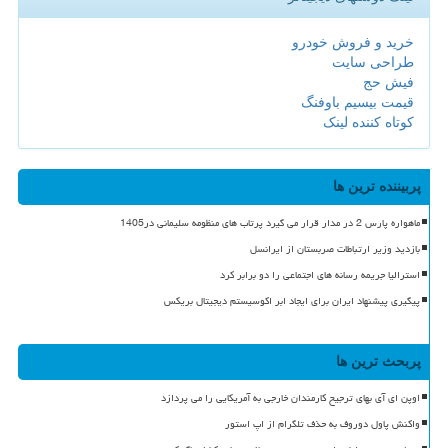
خرید و فروش خودرو
طراحی سایت
فیش حج
قیمت بیسیم باوفنگ
کوتاه کننده لینک
پربیننده ترین ها
ماهواره پارس 2 در مدار قرار می گیرد پرتاب های منظومه سلیمانی در1405
بازدید وزیر ارتباطات صربستان از ایرانسل
استرالیا جریمه رسانه های اجتماعی را دو برابر کرد
پیگیری پیشنهاد ایران برای ایجاد ابر اکوسیستم دیجیتال بریکس
پربحث ترین ها
اوپن ای آی بهای ترجیح کارمندان خارجی به آمریکایی را می پردازد
واکنش پاول دوروف به حذف تلگرام از اپ استور