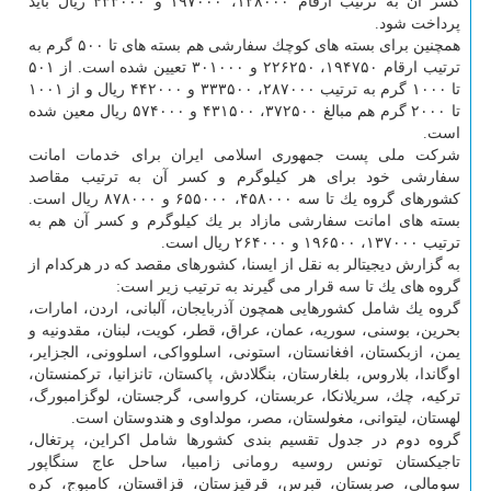
كسر آن به ترتیب ارقام ۱۲۸۰۰۰، ۱۹۷۰۰۰ و ۴۳۳۰۰۰ ریال باید
پرداخت شود.
همچنین برای بسته های كوچك سفارشی هم بسته های تا ۵۰۰ گرم به
ترتیب ارقام ۱۹۴۷۵۰، ۲۲۶۲۵۰ و ۳۰۱۰۰۰ تعیین شده است. از ۵۰۱
تا ۱۰۰۰ گرم به ترتیب ۲۸۷۰۰۰، ۳۳۳۵۰۰ و ۴۴۲۰۰۰ ریال و از ۱۰۰۱
تا ۲۰۰۰ گرم هم مبالغ ۳۷۲۵۰۰، ۴۳۱۵۰۰ و ۵۷۴۰۰۰ ریال معین شده
است.
شركت ملی پست جمهوری اسلامی ایران برای خدمات امانت
سفارشی خود برای هر كیلوگرم و كسر آن به ترتیب مقاصد
كشورهای گروه یك تا سه ۴۵۸۰۰۰، ۶۵۵۰۰۰ و ۸۷۸۰۰۰ ریال است.
بسته های امانت سفارشی مازاد بر یك كیلوگرم و كسر آن هم به
ترتیب ۱۳۷۰۰۰، ۱۹۶۵۰۰ و ۲۶۴۰۰۰ ریال است.
به گزارش دیجیتالر به نقل از ایسنا، كشورهای مقصد كه در هركدام از
گروه های یك تا سه قرار می گیرند به ترتیب زیر است:
گروه یك شامل كشورهایی همچون آذربایجان، آلبانی، اردن، امارات،
بحرین، بوسنی، سوریه، عمان، عراق، قطر، كویت، لبنان، مقدونیه و
یمن، ازبكستان، افغانستان، استونی، اسلوواكی، اسلوونی، الجزایر،
اوگاندا، بلاروس، بلغارستان، بنگلادش، پاكستان، تانزانیا، تركمنستان،
تركیه، چك، سریلانكا، عربستان، كرواسی، گرجستان، لوگزامبورگ،
لهستان، لیتوانی، مغولستان، مصر، مولداوی و هندوستان است.
گروه دوم در جدول تقسیم بندی كشورها شامل اكراین، پرتغال،
تاجیكستان تونس روسیه رومانی زامبیا، ساحل عاج سنگاپور
سومالی، صربستان، قبرس، قرقیزستان، قزاقستان، كامبوج، كره