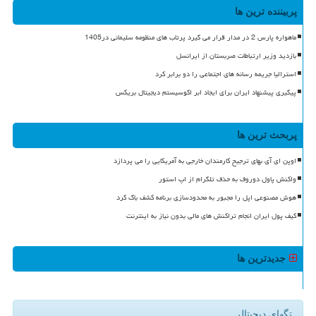
پربیننده ترین ها
ماهواره پارس 2 در مدار قرار می گیرد پرتاب های منظومه سلیمانی در1405
بازدید وزیر ارتباطات صربستان از ایرانسل
استرالیا جریمه رسانه های اجتماعی را دو برابر کرد
پیگیری پیشنهاد ایران برای ایجاد ابر اکوسیستم دیجیتال بریکس
پربحث ترین ها
اوپن ای آی بهای ترجیح کارمندان خارجی به آمریکایی را می پردازد
واکنش پاول دوروف به حذف تلگرام از اپ استور
هوش مصنوعی اپل را مجبور به محدودسازی برنامه کشف باگ کرد
کیف پول ایران انجام تراکنش های مالی بدون نیاز به اینترنت
جدیدترین ها
تگهای دیجیتالر