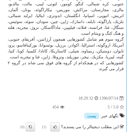
جنوبی، كره شمالی، كنگو، كومور، لتونی، لیبی، مالت، مالدیو،
مالزی، مجارستان، مراكش، موریس، نیكاراگوئه، یونان، آلمان،
اتریش، اتیوپی، اسپانیا، انگلستان، اندونزی، ایتالیا، ایرلند شمالی،
بلژیك، پاراگوئه، تایلند، دانمارك، ژاپن، چین، سودان، سوئد، سوئیس،
سنگال، غنا، فرانسه، فنلاند، فیلیپین، ماداگاسكار، نروژ، نیجریه، هلند
و هنگ كنگ و ویتنام است.
گروه سوم هم شامل كشورهایی همچون آرژانتین، آفریقای جنوبی،
آمریكا، اروگوئه، استرالیا، اكوادر، برزیل، بوتسوانا، بوركینافاسو، پرو،
تایوان، دومنیكن، زیمباوه، شیلی، كاستاریكا، كانادا، كلمبیا، كوبا، كنیا،
گینه، لیبریا، مكزیك، نیجر، نیوزیلند، ونزوئلا، ژاپن، غنا و نیجریه است.
كشورهایی كه در هیچكدام از گروه های فوق نمی شاند در گروه ۲
قرار می گیرند.
1396/07/14
18:29:32
454
5
/
5.0
تگهای خبر:
پست
این مطلب دیجیتالر را می پسندید؟
(0)
(1)