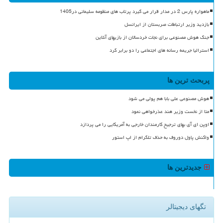
ماهواره پارس 2 در مدار قرار می گیرد پرتاب های منظومه سلیمانی در1405
بازدید وزیر ارتباطات صربستان از ایرانسل
جنگ هوش مصنوعی برای نجات خردسالان از بازیهای آنلاین
استرالیا جریمه رسانه های اجتماعی را دو برابر کرد
پربحث ترین ها
هوش مصنوعی علی بابا هم پولی می شود
متا از نخست وزیر هند عذرخواهی نمود
اوپن ای آی بهای ترجیح کارمندان خارجی به آمریکایی را می پردازد
واکنش پاول دوروف به حذف تلگرام از اپ استور
جدیدترین ها
تگهای دیجیتالر