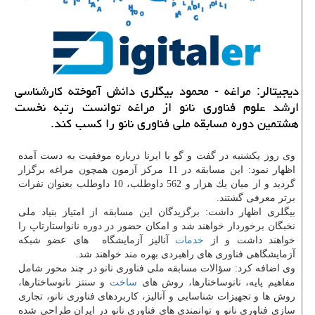
دیجیتالر: مراغه - محمود بیگلری دانش آموخته كارشناسی
ارشد علوم فناوری نانو از مراغه توانست رتبه نخست
هشتمین دوره مسابقه ملی فناوری نانو را كسب كند.
وی روز یكشنبه در گفت و گو با ایرنا درباره موفقیت به دست آمده
اظهار نمود: این مسابقه در 11 مركز آزمون همچون مراغه برگزار
گردید و از میان یك هزار و 562 داوطلب، 10 داوطلب بعنوان نفرات
برتر معرفی گشتند.
بیگلری اظهار داشت: برگزیدگان این مسابقه از امتیاز بنیاد ملی
نخبگان برخوردار خواهند شد و امكان حضور در دوره نانواستارتاپ را
خواهند داشت و از
خدمات
آنالیز آزمایشگاه ‏ های عضو شبكه
آزمایشگاهی فناوری های راهبردی بهره مند خواهند شد.
وی اضافه كرد: سؤالات مسابقه ملی فناوری نانو در چند محور شامل
مفاهیم پایه، نانوساختارها، روش های
ساخت
و سنتز نانوساختارها،
روش ها و تجهیزات شناسایی و آنالیز، كاربردهای فناوری نانو، تجاری
سازی فناوری نانو و توانمندی های فناوری نانو در ایران طراحی شده