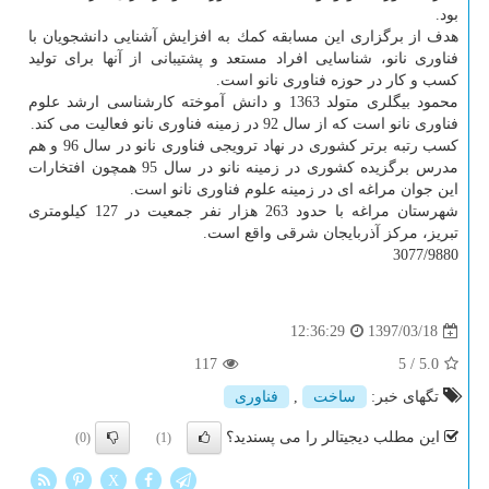
بود.
هدف از برگزاری این مسابقه كمك به افزایش آشنایی دانشجویان با
فناوری نانو، شناسایی افراد مستعد و پشتیبانی از آنها برای تولید
كسب و كار در حوزه فناوری نانو است.
محمود بیگلری متولد 1363 و دانش آموخته كارشناسی ارشد علوم
فناوری نانو است كه از سال 92 در زمینه فناوری نانو فعالیت می كند.
كسب رتبه برتر كشوری در نهاد ترویجی فناوری نانو در سال 96 و هم
مدرس برگزیده كشوری در زمینه نانو در سال 95 همچون افتخارات
این جوان مراغه ای در زمینه علوم فناوری نانو است.
شهرستان مراغه با حدود 263 هزار نفر جمعیت در 127 كیلومتری
تبریز، مركز آذربایجان شرقی واقع است.
3077/9880
1397/03/18
12:36:29
117
5
/
5.0
تگهای خبر:
ساخت
,
فناوری
این مطلب دیجیتالر را می پسندید؟
(0)
(1)
X