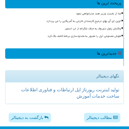
پربحث ترین ها
متا از نخست وزیر هند عذرخواهی نمود
اوپن ای آی بهای ترجیح کارمندان خارجی به آمریکایی را می پردازد
واکنش پاول دوروف به حذف تلگرام از اپ استور
هوش مصنوعی اپل را مجبور به محدودسازی برنامه کشف باگ کرد
جدیدترین ها
تگهای دیجیتالر
تولید
اینترنت
رپورتاژ
اپل
ارتباطات و فناوری اطلاعات
ساخت
خدمات
آموزش
مطالب دیجیتالر
بازگشت به دیجیتالر