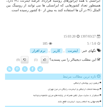
ایرانسل با همه اپراتورهای روسیه قرارداد عرضه اینترنت ۴G دارد،
همینطور تعداد كشورهایی كه ایرانسلی ها می توانند از رومینگ بین
الملل ۴G در آن ها استفاده كنند به بیش از ۵۰ كشور رسیده است.
1397/03/27
15:03:20
185
5
/
5.0
تگهای خبر:
اینترنت
,
كاربر
,
نرم افزار
این مطلب دیجیتالر را می پسندید؟
(0)
(1)
X
تازه ترین مطالب مرتبط
اربعین زیر پوشش ارتباطی
توسعه خدمات ارتباطی و اینترنت رایگان در مرز مهران
استقرار ۸ سایت سیار تلفن همراه در پایانه های مرزی شلمچه و چذابه
️جام جهانی به اتمام رسید، اینترنت قطع نشد