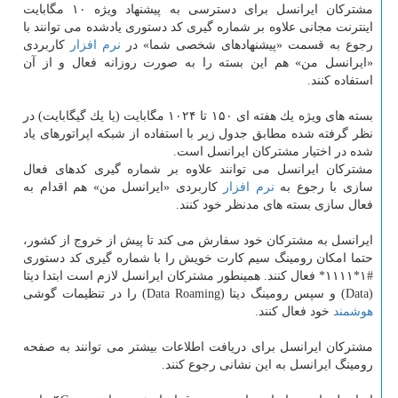
مشتركان ایرانسل برای دسترسی به پیشنهاد ویژه ۱۰ مگابایت
اینترنت مجانی علاوه بر شماره گیری كد دستوری یادشده می توانند با
رجوع به قسمت «پیشنهادهای شخصی شما» در
نرم افزار
كاربردی
«ایرانسل من» هم این بسته را به صورت روزانه فعال و از آن
استفاده كنند.
بسته های ویژه یك هفته ای ۱۵۰ تا ۱۰۲۴ مگابایت (یا یك گیگابایت) در
نظر گرفته شده مطابق جدول زیر با استفاده از شبكه اپراتورهای یاد
شده در اختیار مشتركان ایرانسل است.
مشتركان ایرانسل می توانند علاوه بر شماره گیری كدهای فعال
سازی با رجوع به
نرم افزار
كاربردی «ایرانسل من» هم اقدام به
فعال سازی بسته های مدنظر خود كنند.
ایرانسل به مشتركان خود سفارش می كند تا پیش از خروج از كشور،
حتما امكان رومینگ سیم كارت خویش را با شماره گیری كد دستوری
#۱*۱۱۱۱* فعال كنند. همینطور مشتركان ایرانسل لازم است ابتدا دیتا
(Data) و سپس رومینگ دیتا (Data Roaming) را در تنظیمات گوشی
هوشمند
خود فعال كنند.
مشتركان ایرانسل برای دریافت اطلاعات بیشتر می توانند به صفحه
رومینگ ایرانسل به این نشانی رجوع كنند.