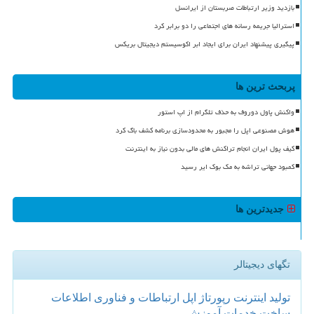
بازدید وزیر ارتباطات صربستان از ایرانسل
استرالیا جریمه رسانه های اجتماعی را دو برابر کرد
پیگیری پیشنهاد ایران برای ایجاد ابر اکوسیستم دیجیتال بریکس
پربحث ترین ها
واکنش پاول دوروف به حذف تلگرام از اپ استور
هوش مصنوعی اپل را مجبور به محدودسازی برنامه کشف باگ کرد
کیف پول ایران انجام تراکنش های مالی بدون نیاز به اینترنت
کمبود جهانی تراشه به مک بوک ایر رسید
جدیدترین ها
تگهای دیجیتالر
تولید
اینترنت
رپورتاژ
اپل
ارتباطات و فناوری اطلاعات
ساخت
خدمات
آموزش