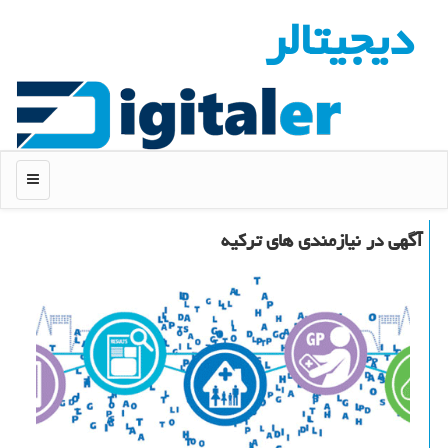
دیجیتالر
منو
آگهی در نیازمندی های تركیه