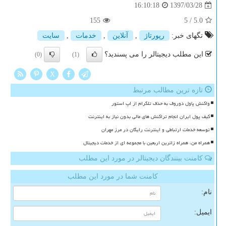
1397/03/28
16:10:18
155
5
/
5.0
تگهای خبر:
رپورتاژ
,
آنلاین
,
خدمات
,
سایت
این مطلب دیجیتالر را می پسندید؟
(0)
(1)
X
تازه ترین مطالب مرتبط
واکنش پاول دوروف به حذف تلگرام از اپ استور
کیف پول ایران انجام تراکنش های مالی بدون نیاز به اینترنت
توسعه خدمات ارتباطی و اینترنت رایگان در مرز مهران
همراه من، همراه زائرین اربعین با مجموعه ای از خدمات دیجیتال
کامنت بینندگان دیجیتالر در مورد این مطلب
کامنت شما در مورد این مطلب
نام:
ایمیل: