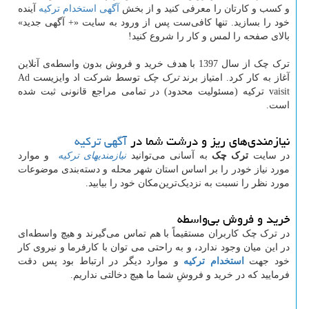
و کسب و کارتان را معرفی کنید و از بخش
آگهی استخدام ترکیه
آینده
خود را بسازید. تنها کافی‌ست پس از ورود به سایت «+ آگهی جدید»
بالای صفحه را لمس و کار را شروع کنید!
ترک چک از سال 1397 با هدف خرید و فروش بدون واسطه‌ی آنلاین
آغاز به کار کرد. امتیاز برند
ترک چک
توسط شرکت اد وایزیست Ad
vaisit ترکیه (مسئولیت محدود) در تمامی مراجع قانونی ثبت شده
است.
نیازمندی‌های ریز و درشت شما در
آگهی ترکیه
در سایت
ترک چک
به آسانی می‌توانید
نیازمندیهای ترکیه
و موارد
مورد نیاز خودر را بر اساس استان شهر محله و دسته‌بندی موضوعات
مورد نظر را نسبت به نزدیک‌ترین‌مکان خود را بیابید.
خرید و فروش بی‌واسطه
در ترک چک کاربران مستقیماً با هم تماس می‌گیرند و هیچ واسطه‌ای
در این میان وجود ندارد، و به راحتی می توان با کارفرما و نیروی کار
خود جهت
استخدام ترکیه
و موارد دیگر در ارتباط بود پس دقت
فرمایید که در خرید و فروشِ شما ما هیچ دخالتی نداریم.