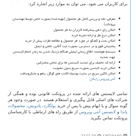
برای کاربران می شود، می توان به موارد زیر اشاره کرد:
معرفی، نقد و بررسی کامل هر محصول (تهیه شده بصورت خاص توسط مهندسان
پروتکت)
امکان رای دهی پیشرفته کاربران به هر محصول
امکان درج نظر و ارائه تجریه خرید
امکان بحث و گفتگو در مورد هر محصول و مطالعه نظرات پیش از خرید
پشتیبانی قوی و در دسترس، بصورت چت آنلاین، تلفنی و ایمیل
سیستم هوشمند اطلاع رسانی ایمیلی هنگام نزدیک شدن به زمان اتمام لایسنس
جهت تمدید
ارائه کد تخفیف برای تمدید لایسنس ها برای تمامی مشترکین
امکان خرید لاینسن بصورت سریع بدون عضویت
امکان لاگین سریع در سایت بوسیله اکانت های گوگل، یاهو و مایکروسافت
آنتی ویروس رایگان
تمامی لایسنس های ارائه شده در پروتکت قانونی بوده و همگی از
شرکت های اصلی قابل پیگیری و استعلام هستند. در صورت وجود هر
گونه سوال و یا ابهام پیش یا پس از خرید
بولگارد
،
پادویش
،
محصولات
پاندا
و
لایسنس آنتی ویروس
از طریق راه های ارتباطی با کارشناسان
پروتکت تماس بگیرید.