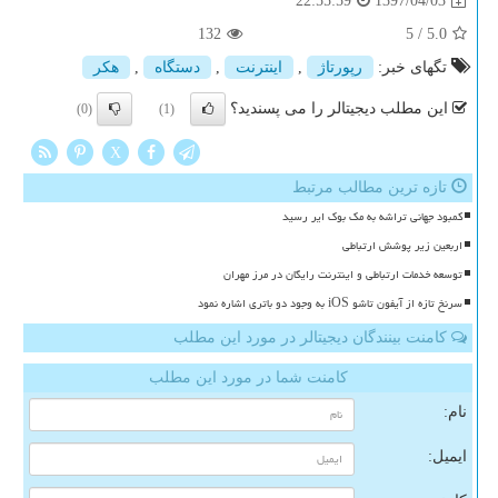
1397/04/03
22:55:59
132
5
/
5.0
تگهای خبر:
رپورتاژ
,
اینترنت
,
دستگاه
,
هكر
این مطلب دیجیتالر را می پسندید؟
(0)
(1)
X
تازه ترین مطالب مرتبط
کمبود جهانی تراشه به مک بوک ایر رسید
اربعین زیر پوشش ارتباطی
توسعه خدمات ارتباطی و اینترنت رایگان در مرز مهران
سرنخ تازه از آیفون تاشو iOS به وجود دو باتری اشاره نمود
کامنت بینندگان دیجیتالر در مورد این مطلب
کامنت شما در مورد این مطلب
نام:
ایمیل: