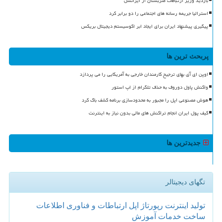
بازدید وزیر ارتباطات صربستان از ایرانسل
استرالیا جریمه رسانه های اجتماعی را دو برابر کرد
پیگیری پیشنهاد ایران برای ایجاد ابر اکوسیستم دیجیتال بریکس
پربحث ترین ها
اوپن ای آی بهای ترجیح کارمندان خارجی به آمریکایی را می پردازد
واکنش پاول دوروف به حذف تلگرام از اپ استور
هوش مصنوعی اپل را مجبور به محدودسازی برنامه کشف باگ کرد
کیف پول ایران انجام تراکنش های مالی بدون نیاز به اینترنت
جدیدترین ها
تگهای دیجیتالر
تولید
اینترنت
رپورتاژ
اپل
ارتباطات و فناوری اطلاعات
ساخت
خدمات
آموزش