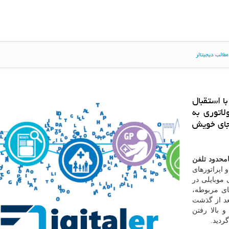
طالب دیجیتالر
ا استقبال
لاتوری به
جای خویش
امحدود تلفن
 اپراتورهای
موبایلی در
های مربوطه،
عد از گذشت
 بالا رفتن
ردید.