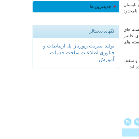
تابستان
جدیدترین ها
نامحدود
سته های
تگهای دیجیتالر
 برای حاضر
سته های
تولید
اینترنت
رپورتاژ
اپل
ارتباطات و
فناوری اطلاعات
ساخت
خدمات
آموزش
د و سقف
 اند.