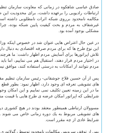
صادق عباسی شاهكوه در زمانی كه معاونت سازمان تنظی
ارتباطات رادیویی را برعهده داشت، برای محدودیت این طر
مكالمه نامحدود برروی شبكه اثرات نامطلوبی داشته است
غیرشفاف به مردم و بحث كیفیت پایین شبكه بوده، چراك
مشكلی بوجود آمده بود.
در عین حال اعتراض هایی عنوان شد در خصوص اینكه وزار
این نوع طرح ها كه برای مردم صرفه اقتصادی به دنبال دارد
تلاش اپراتورها برای آسایش مردم اظهار داشت: ما هرچند ا
در اختیار مردم قرار دهند، استقبال هم می نماییم، اما باید
مردم نتوانند از امكانات به درستی استفاده كنند، موافق نیس
پس از آن حسین فلاح جوشقانی- رئیس سازمان تنظیم مقررا
های تشویقی تعرفه ای وجود دارد، اظهار نمود: بطور قطع ا
ما در این زمینه تعیین تكلیف نمی نماییم و این امكان وج
شرایطی كه اپراتور امكان عرضه ی طرح هایی با قیمت منا
مسوولان ارتباطی همینطور معتقد بودند در هیچ كشوری د
های تشویقی مربوط به یك دوره زمانی خاص می شوند و 
شرایط عادی از چه مقرر است.
پس از توقف سرویس مكالمات نامحدود توسط رگولاتوری، بر