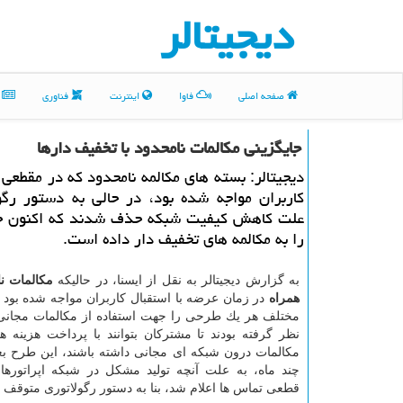
دیجیتالر
صفحه اصلی
فاوا
اینترنت
فناوری
م
جایگزینی مكالمات نامحدود با تخفیف دارها
دیجیتالر: بسته های مكالمه نامحدود كه در مقطعی ب
كاربران مواجه شده بود، در حالی به دستور رگو
علت كاهش كیفیت شبكه حذف شدند كه اكنون 
را به مكالمه های تخفیف دار داده است.
به گزارش دیجیتالر به نقل از ایسنا، در حالیكه
مكالمات ن
همراه
در زمان عرضه با استقبال كاربران مواجه شده بود و
مختلف هر یك طرحی را جهت استفاده از مكالمات مجانی 
نظر گرفته بودند تا مشتركان بتوانند با پرداخت هزینه 
مكالمات درون شبكه ای مجانی داشته باشند، این طرح ب
چند ماه، به علت آنچه تولید مشكل در شبكه اپراتورها و
قطعی تماس ها اعلام شد، بنا به دستور رگولاتوری متوقف گ