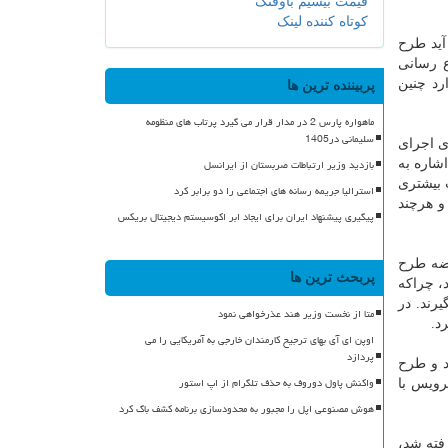
قیمت بیسیم باوفنگ
کوتاه کننده لینک
آید طرح
ع رسانی
رد چنین
پربیننده ترین ها
ماهواره پارس 2 در مدار قرار می گیرد پرتاب های منظومه
سلیمانی در1405
ی اجرای
بازدید وزیر ارتباطات صربستان از ایرانسل
اشاره به
 بیشتری
استرالیا جریمه رسانه های اجتماعی را دو برابر کرد
و هرچند
پیگیری پیشنهاد ایران برای ایجاد ابر اکوسیستم دیجیتال بریکس
رضه طرح
پربحث ترین ها
، چراكه
رند. در
متا از نخست وزیر هند عذرخواهی نمود
د.
اوپن ای آی بهای ترجیح کارمندان خارجی به آمریکایی را می
پردازد
د و طرح
واکنش پاول دوروف به حذف تلگرام از اپ استور
رویس با
هوش مصنوعی اپل را مجبور به محدودسازی برنامه کشف باگ کرد
فته شد،