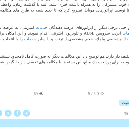
ت خوب مشتركان را به همراه داشت خبری نشد. البته با گذشت زمان، واعظی 
توسط اپراتورهای موبایل تصریح كرد كه تا حدی شبیه به طرح های مكالمه 
و حتی برخی دیگر از اپراتورهای عرضه دهندگان
خدمات
اینترنتی، به عرضه ب
ات
ابری، سرویس ADSL و تلویزیون اینترنتی اقدام نمودند و این امكان
 تعداد مشخصی پیامك، حجم مشخصی اینترنت و یا سایر
خدمات
را با انتخاب ب
تخفیف دار دارند هم توضیح داد این مكالمات دیگر به صورت كامل نامحدود نیستن
د به ازای پرداخت یك مبلغ، این بسته ها با مكالمه های تخفیف دار جایگزین شده
69
5
/
5.0
فیت
X
(0)