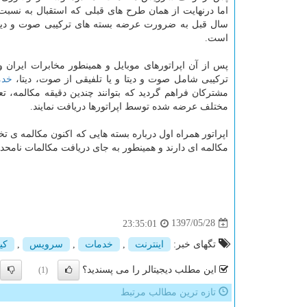
اما درنهایت از همان طرح های قبلی كه استقبال به نسب
سال قبل به ضرورت عرضه بسته های تركیبی صوت و دیتا 
است.
پس از آن اپراتورهای موبایل و همینطور مخابرات ایران 
تركیبی شامل صوت و دیتا و یا تلفیقی از صوت، دیتا،
خدم
مشتركان فراهم گردید كه بتوانند چندین دقیقه مكالمه،
مختلف عرضه شده توسط اپراتورها دریافت نمایند.
اپراتور همراه اول درباره بسته هایی كه اكنون مكالمه ی 
مكالمه ای دارند و همینطور به جای دریافت مكالمات نامحدو
1397/05/28
23:35:01
تگهای خبر:
اینترنت
,
خدمات
,
سرویس
,
كی
این مطلب دیجیتالر را می پسندید؟
(1)
تازه ترین مطالب مرتبط