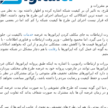
م مقررات و
ح، به تاثیر آن بر كیفیت شبكه اشاره كرده و اظهار داشته بود: به نظر می 
. عمده ترین اشكالاتی كه درراستای اجرای این طرح ها وجود داشته، اطلا
ه قرار نیست اجرای این طرح ها كیفیت شبكه را كم كند اما در بعضی موا
ت ارتباطات به جای مكلف كردن اپراتورها به عرضه
خدمات
باكیفیت تر، جلو
 را می گیرد، اما محمود واعظی - وزیر وقت ارتباطات و فناوری اطلاعات - با 
پراتورها قیمت ها را كاهش دهند، مشكلی نداریم و از این كه بخواهند امكانات
 به گونه ای عمل كرد كه اپراتورها با
رقابت
با هم دچار مشكل در شبكه نشوند 
تیم.
ت و ارتباطات رادیویی، با اشاره به اینكه طبق پروانه اپراتورها، امكان ع
پراتورها می توانند در چارچوب پروانه خود به عرضه طرح های مختلف بپردازند
ود دارد كه اپراتورهای مختلف تخفیف های متنوعی را برای مشتركان در نظر بگی
سب و حفظ كیفیت و رضایت مردم را داشته باشد، رگولاتور ممانعت نخواهد كر
ر دنیا این گونه نیست كه طرح های تشویقی را به صورت تمام مدت عرضه كن
در زمان عرضه آن ها باید مشترك به صورت شفاف بداند كه تفاوت این س
ای مدتی باز هم این طرح های تشویقی به نحوی از جانب اپراتورها از سر گر