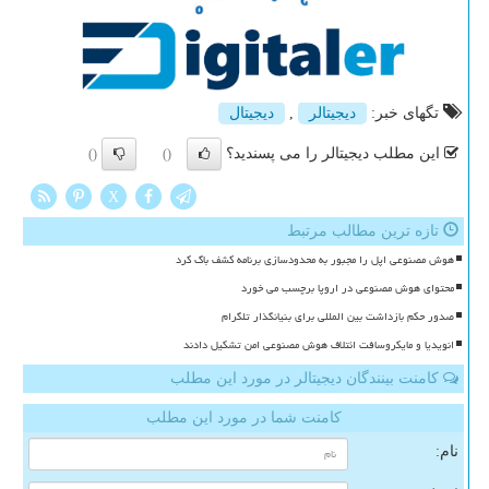
تگهای خبر:
دیجیتالر
,
دیجیتال
این مطلب دیجیتالر را می پسندید؟
()
()
X
تازه ترین مطالب مرتبط
هوش مصنوعی اپل را مجبور به محدودسازی برنامه کشف باگ کرد
محتوای هوش مصنوعی در اروپا برچسب می خورد
صدور حکم بازداشت بین المللی برای بنیانگذار تلگرام
انویدیا و مایکروسافت ائتلاف هوش مصنوعی امن تشکیل دادند
کامنت بینندگان دیجیتالر در مورد این مطلب
کامنت شما در مورد این مطلب
نام: