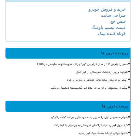
خرید و فروش خودرو
طراحی سایت
فیش حج
قیمت بیسیم باوفنگ
کوتاه کننده لینک
پربیننده ترین ها
ماهواره پارس 2 در مدار قرار می گیرد پرتاب های منظومه سلیمانی در1405
بازدید وزیر ارتباطات صربستان از ایرانسل
استرالیا جریمه رسانه های اجتماعی را دو برابر کرد
پیگیری پیشنهاد ایران برای ایجاد ابر اکوسیستم دیجیتال بریکس
پربحث ترین ها
هوش مصنوعی اپل را مجبور به محدودسازی برنامه کشف باگ کرد
کیف پول ایران انجام تراکنش های مالی بدون نیاز به اینترنت
کمبود جهانی تراشه به مک بوک ایر رسید