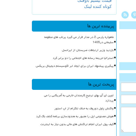
قیمت بیسیم باوفنگ
کوتاه کننده لینک
پربیننده ترین ها
ماهواره پارس 2 در مدار قرار می گیرد پرتاب های منظومه
سلیمانی در1405
بازدید وزیر ارتباطات صربستان از ایرانسل
استرالیا جریمه رسانه های اجتماعی را دو برابر کرد
پیگیری پیشنهاد ایران برای ایجاد ابر اکوسیستم دیجیتال بریکس
پربحث ترین ها
اوپن ای آی بهای ترجیح کارمندان خارجی به آمریکایی را می
پردازد
واکنش پاول دوروف به حذف تلگرام از اپ استور
هوش مصنوعی اپل را مجبور به محدودسازی برنامه کشف باگ کرد
کیف پول ایران انجام تراکنش های مالی بدون نیاز به اینترنت