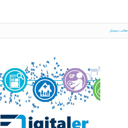
طالب دیجیتالر