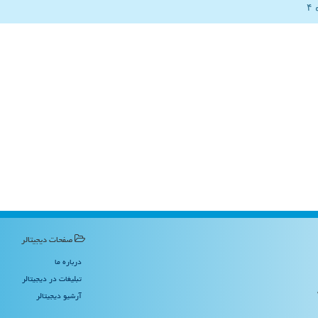
صفحات دیجیتالر
درباره ما
تبلیغات در دیجیتالر
آرشیو دیجیتالر