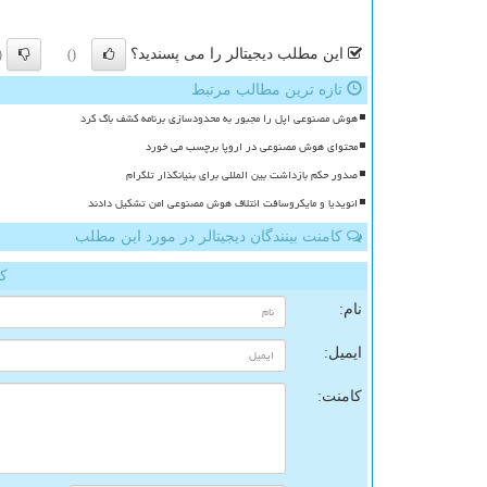
این مطلب دیجیتالر را می پسندید؟
)
()
تازه ترین مطالب مرتبط
هوش مصنوعی اپل را مجبور به محدودسازی برنامه کشف باگ کرد
محتوای هوش مصنوعی در اروپا برچسب می خورد
صدور حکم بازداشت بین المللی برای بنیانگذار تلگرام
انویدیا و مایکروسافت ائتلاف هوش مصنوعی امن تشکیل دادند
کامنت بینندگان دیجیتالر در مورد این مطلب
کا
نام:
ایمیل:
کامنت: