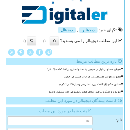
تگهای خبر:
دیجیتالر
,
دیجیتال
این مطلب دیجیتالر را می پسندید؟
()
()
X
تازه ترین مطالب مرتبط
هوش مصنوعی اپل را مجبور به محدودسازی برنامه کشف باگ کرد
محتوای هوش مصنوعی در اروپا برچسب می خورد
صدور حکم بازداشت بین المللی برای بنیانگذار تلگرام
انویدیا و مایکروسافت ائتلاف هوش مصنوعی امن تشکیل دادند
کامنت بینندگان دیجیتالر در مورد این مطلب
کامنت شما در مورد این مطلب
نام: