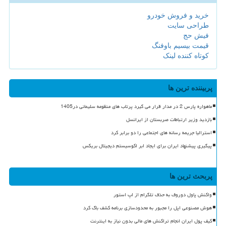
خرید و فروش خودرو
طراحی سایت
فیش حج
قیمت بیسیم باوفنگ
کوتاه کننده لینک
پربیننده ترین ها
ماهواره پارس 2 در مدار قرار می گیرد پرتاب های منظومه سلیمانی در1405
بازدید وزیر ارتباطات صربستان از ایرانسل
استرالیا جریمه رسانه های اجتماعی را دو برابر کرد
پیگیری پیشنهاد ایران برای ایجاد ابر اکوسیستم دیجیتال بریکس
پربحث ترین ها
واکنش پاول دوروف به حذف تلگرام از اپ استور
هوش مصنوعی اپل را مجبور به محدودسازی برنامه کشف باگ کرد
کیف پول ایران انجام تراکنش های مالی بدون نیاز به اینترنت