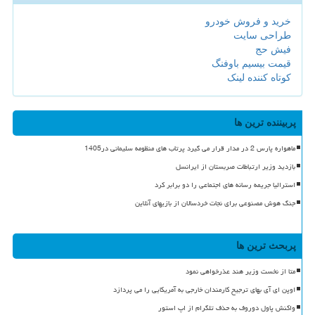
خرید و فروش خودرو
طراحی سایت
فیش حج
قیمت بیسیم باوفنگ
کوتاه کننده لینک
پربیننده ترین ها
ماهواره پارس 2 در مدار قرار می گیرد پرتاب های منظومه سلیمانی در1405
بازدید وزیر ارتباطات صربستان از ایرانسل
استرالیا جریمه رسانه های اجتماعی را دو برابر کرد
جنگ هوش مصنوعی برای نجات خردسالان از بازیهای آنلاین
پربحث ترین ها
متا از نخست وزیر هند عذرخواهی نمود
اوپن ای آی بهای ترجیح کارمندان خارجی به آمریکایی را می پردازد
واکنش پاول دوروف به حذف تلگرام از اپ استور