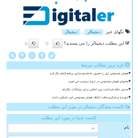
تگهای خبر:
دیجیتالر
,
دیجیتال
این مطلب دیجیتالر را می پسندید؟
()
()
X
تازه ترین مطالب مرتبط
هوش مصنوعی اپل را مجبور به محدودسازی برنامه کشف باگ کرد
محتوای هوش مصنوعی در اروپا برچسب می خورد
صدور حکم بازداشت بین المللی برای بنیانگذار تلگرام
انویدیا و مایکروسافت ائتلاف هوش مصنوعی امن تشکیل دادند
کامنت بینندگان دیجیتالر در مورد این مطلب
کامنت شما در مورد این مطلب
نام: