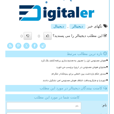
تگهای خبر:
دیجیتالر
,
دیجیتال
این مطلب دیجیتالر را می پسندید؟
()
()
X
تازه ترین مطالب مرتبط
هوش مصنوعی اپل را مجبور به محدودسازی برنامه کشف باگ کرد
محتوای هوش مصنوعی در اروپا برچسب می خورد
صدور حکم بازداشت بین المللی برای بنیانگذار تلگرام
انویدیا و مایکروسافت ائتلاف هوش مصنوعی امن تشکیل دادند
کامنت بینندگان دیجیتالر در مورد این مطلب
کامنت شما در مورد این مطلب
نام: