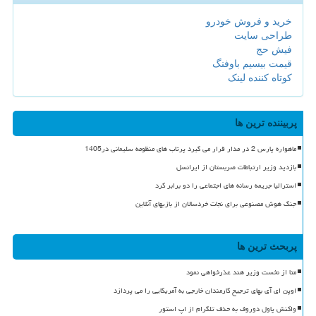
خرید و فروش خودرو
طراحی سایت
فیش حج
قیمت بیسیم باوفنگ
کوتاه کننده لینک
پربیننده ترین ها
ماهواره پارس 2 در مدار قرار می گیرد پرتاب های منظومه سلیمانی در1405
بازدید وزیر ارتباطات صربستان از ایرانسل
استرالیا جریمه رسانه های اجتماعی را دو برابر کرد
جنگ هوش مصنوعی برای نجات خردسالان از بازیهای آنلاین
پربحث ترین ها
متا از نخست وزیر هند عذرخواهی نمود
اوپن ای آی بهای ترجیح کارمندان خارجی به آمریکایی را می پردازد
واکنش پاول دوروف به حذف تلگرام از اپ استور