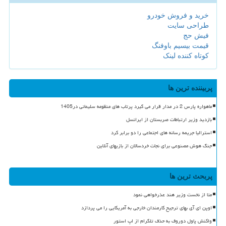
خرید و فروش خودرو
طراحی سایت
فیش حج
قیمت بیسیم باوفنگ
کوتاه کننده لینک
پربیننده ترین ها
ماهواره پارس 2 در مدار قرار می گیرد پرتاب های منظومه سلیمانی در1405
بازدید وزیر ارتباطات صربستان از ایرانسل
استرالیا جریمه رسانه های اجتماعی را دو برابر کرد
جنگ هوش مصنوعی برای نجات خردسالان از بازیهای آنلاین
پربحث ترین ها
متا از نخست وزیر هند عذرخواهی نمود
اوپن ای آی بهای ترجیح کارمندان خارجی به آمریکایی را می پردازد
واکنش پاول دوروف به حذف تلگرام از اپ استور