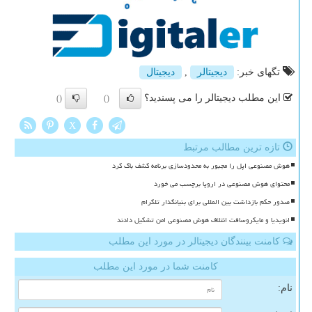
تگهای خبر:
دیجیتالر
,
دیجیتال
این مطلب دیجیتالر را می پسندید؟
()
()
X
تازه ترین مطالب مرتبط
هوش مصنوعی اپل را مجبور به محدودسازی برنامه کشف باگ کرد
محتوای هوش مصنوعی در اروپا برچسب می خورد
صدور حکم بازداشت بین المللی برای بنیانگذار تلگرام
انویدیا و مایکروسافت ائتلاف هوش مصنوعی امن تشکیل دادند
کامنت بینندگان دیجیتالر در مورد این مطلب
کامنت شما در مورد این مطلب
نام: