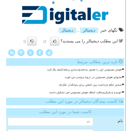
تگهای خبر:
دیجیتالر
,
دیجیتال
این مطلب دیجیتالر را می پسندید؟
()
()
X
تازه ترین مطالب مرتبط
هوش مصنوعی اپل را مجبور به محدودسازی برنامه کشف باگ کرد
محتوای هوش مصنوعی در اروپا برچسب می خورد
صدور حکم بازداشت بین المللی برای بنیانگذار تلگرام
انویدیا و مایکروسافت ائتلاف هوش مصنوعی امن تشکیل دادند
کامنت بینندگان دیجیتالر در مورد این مطلب
کامنت شما در مورد این مطلب
نام: