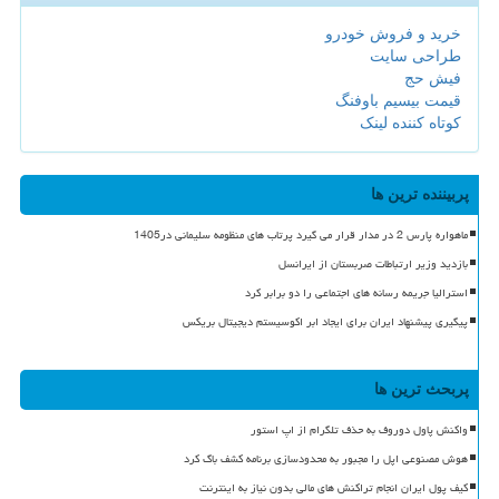
خرید و فروش خودرو
طراحی سایت
فیش حج
قیمت بیسیم باوفنگ
کوتاه کننده لینک
پربیننده ترین ها
ماهواره پارس 2 در مدار قرار می گیرد پرتاب های منظومه سلیمانی در1405
بازدید وزیر ارتباطات صربستان از ایرانسل
استرالیا جریمه رسانه های اجتماعی را دو برابر کرد
پیگیری پیشنهاد ایران برای ایجاد ابر اکوسیستم دیجیتال بریکس
پربحث ترین ها
واکنش پاول دوروف به حذف تلگرام از اپ استور
هوش مصنوعی اپل را مجبور به محدودسازی برنامه کشف باگ کرد
کیف پول ایران انجام تراکنش های مالی بدون نیاز به اینترنت