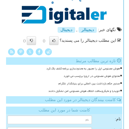
تگهای خبر:
دیجیتالر
,
دیجیتال
این مطلب دیجیتالر را می پسندید؟
()
()
X
تازه ترین مطالب مرتبط
هوش مصنوعی اپل را مجبور به محدودسازی برنامه کشف باگ کرد
محتوای هوش مصنوعی در اروپا برچسب می خورد
صدور حکم بازداشت بین المللی برای بنیانگذار تلگرام
انویدیا و مایکروسافت ائتلاف هوش مصنوعی امن تشکیل دادند
کامنت بینندگان دیجیتالر در مورد این مطلب
کامنت شما در مورد این مطلب
نام: