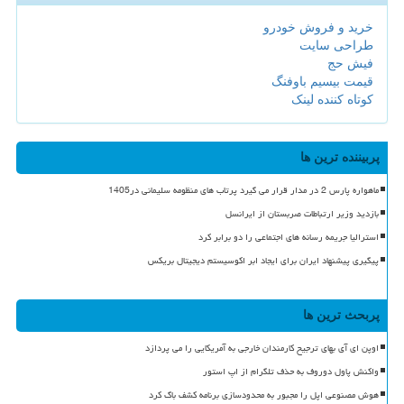
خرید و فروش خودرو
طراحی سایت
فیش حج
قیمت بیسیم باوفنگ
کوتاه کننده لینک
پربیننده ترین ها
ماهواره پارس 2 در مدار قرار می گیرد پرتاب های منظومه سلیمانی در1405
بازدید وزیر ارتباطات صربستان از ایرانسل
استرالیا جریمه رسانه های اجتماعی را دو برابر کرد
پیگیری پیشنهاد ایران برای ایجاد ابر اکوسیستم دیجیتال بریکس
پربحث ترین ها
اوپن ای آی بهای ترجیح کارمندان خارجی به آمریکایی را می پردازد
واکنش پاول دوروف به حذف تلگرام از اپ استور
هوش مصنوعی اپل را مجبور به محدودسازی برنامه کشف باگ کرد