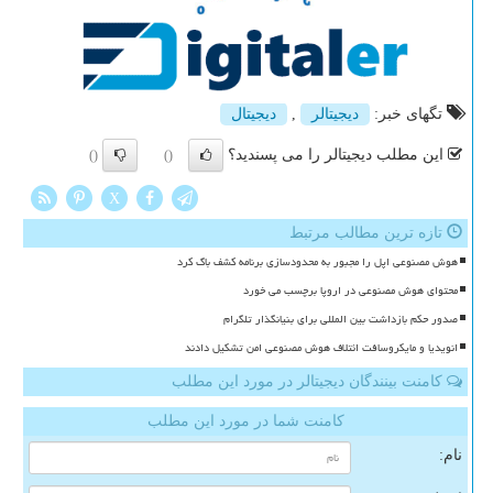
تگهای خبر:
دیجیتالر
,
دیجیتال
این مطلب دیجیتالر را می پسندید؟
()
()
X
تازه ترین مطالب مرتبط
هوش مصنوعی اپل را مجبور به محدودسازی برنامه کشف باگ کرد
محتوای هوش مصنوعی در اروپا برچسب می خورد
صدور حکم بازداشت بین المللی برای بنیانگذار تلگرام
انویدیا و مایکروسافت ائتلاف هوش مصنوعی امن تشکیل دادند
کامنت بینندگان دیجیتالر در مورد این مطلب
کامنت شما در مورد این مطلب
نام: