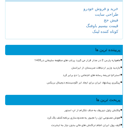
خرید و فروش خودرو
طراحی سایت
فیش حج
قیمت بیسیم باوفنگ
کوتاه کننده لینک
پربیننده ترین ها
ماهواره پارس 2 در مدار قرار می گیرد پرتاب های منظومه سلیمانی در1405
بازدید وزیر ارتباطات صربستان از ایرانسل
استرالیا جریمه رسانه های اجتماعی را دو برابر کرد
پیگیری پیشنهاد ایران برای ایجاد ابر اکوسیستم دیجیتال بریکس
پربحث ترین ها
واکنش پاول دوروف به حذف تلگرام از اپ استور
هوش مصنوعی اپل را مجبور به محدودسازی برنامه کشف باگ کرد
کیف پول ایران انجام تراکنش های مالی بدون نیاز به اینترنت