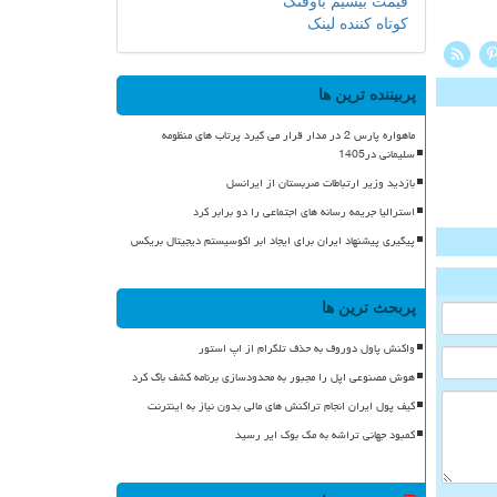
قیمت بیسیم باوفنگ
کوتاه کننده لینک
پربیننده ترین ها
ماهواره پارس 2 در مدار قرار می گیرد پرتاب های منظومه
سلیمانی در1405
بازدید وزیر ارتباطات صربستان از ایرانسل
استرالیا جریمه رسانه های اجتماعی را دو برابر کرد
پیگیری پیشنهاد ایران برای ایجاد ابر اکوسیستم دیجیتال بریکس
پربحث ترین ها
واکنش پاول دوروف به حذف تلگرام از اپ استور
هوش مصنوعی اپل را مجبور به محدودسازی برنامه کشف باگ کرد
کیف پول ایران انجام تراکنش های مالی بدون نیاز به اینترنت
کمبود جهانی تراشه به مک بوک ایر رسید