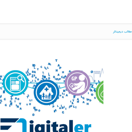
طالب دیجیتالر