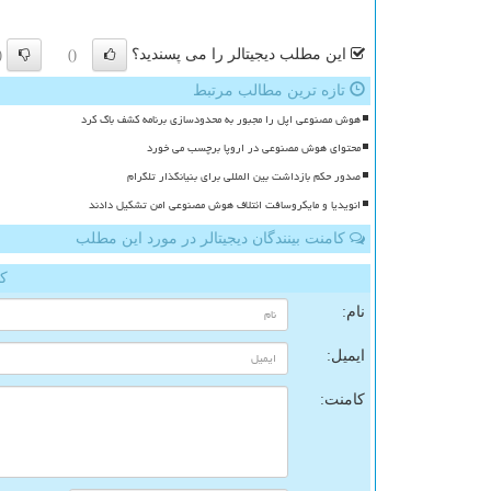
این مطلب دیجیتالر را می پسندید؟
)
()
تازه ترین مطالب مرتبط
هوش مصنوعی اپل را مجبور به محدودسازی برنامه کشف باگ کرد
محتوای هوش مصنوعی در اروپا برچسب می خورد
صدور حکم بازداشت بین المللی برای بنیانگذار تلگرام
انویدیا و مایکروسافت ائتلاف هوش مصنوعی امن تشکیل دادند
کامنت بینندگان دیجیتالر در مورد این مطلب
کا
نام:
ایمیل:
کامنت: