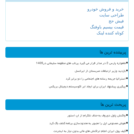
خرید و فروش خودرو
طراحی سایت
فیش حج
قیمت بیسیم باوفنگ
کوتاه کننده لینک
پربیننده ترین ها
ماهواره پارس 2 در مدار قرار می گیرد پرتاب های منظومه سلیمانی در1405
بازدید وزیر ارتباطات صربستان از ایرانسل
استرالیا جریمه رسانه های اجتماعی را دو برابر کرد
پیگیری پیشنهاد ایران برای ایجاد ابر اکوسیستم دیجیتال بریکس
پربحث ترین ها
واکنش پاول دوروف به حذف تلگرام از اپ استور
هوش مصنوعی اپل را مجبور به محدودسازی برنامه کشف باگ کرد
کیف پول ایران انجام تراکنش های مالی بدون نیاز به اینترنت