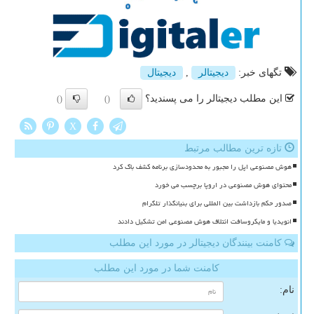
تگهای خبر:
دیجیتالر
,
دیجیتال
این مطلب دیجیتالر را می پسندید؟
()
()
X
تازه ترین مطالب مرتبط
هوش مصنوعی اپل را مجبور به محدودسازی برنامه کشف باگ کرد
محتوای هوش مصنوعی در اروپا برچسب می خورد
صدور حکم بازداشت بین المللی برای بنیانگذار تلگرام
انویدیا و مایکروسافت ائتلاف هوش مصنوعی امن تشکیل دادند
کامنت بینندگان دیجیتالر در مورد این مطلب
کامنت شما در مورد این مطلب
نام: