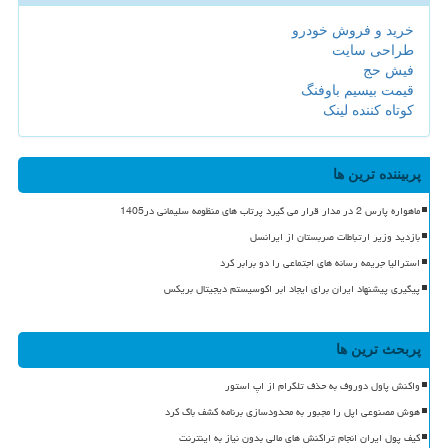
خرید و فروش خودرو
طراحی سایت
فیش حج
قیمت بیسیم باوفنگ
کوتاه کننده لینک
پربیننده ترین ها
ماهواره پارس 2 در مدار قرار می گیرد پرتاب های منظومه سلیمانی در1405
بازدید وزیر ارتباطات صربستان از ایرانسل
استرالیا جریمه رسانه های اجتماعی را دو برابر کرد
پیگیری پیشنهاد ایران برای ایجاد ابر اکوسیستم دیجیتال بریکس
پربحث ترین ها
واکنش پاول دوروف به حذف تلگرام از اپ استور
هوش مصنوعی اپل را مجبور به محدودسازی برنامه کشف باگ کرد
کیف پول ایران انجام تراکنش های مالی بدون نیاز به اینترنت