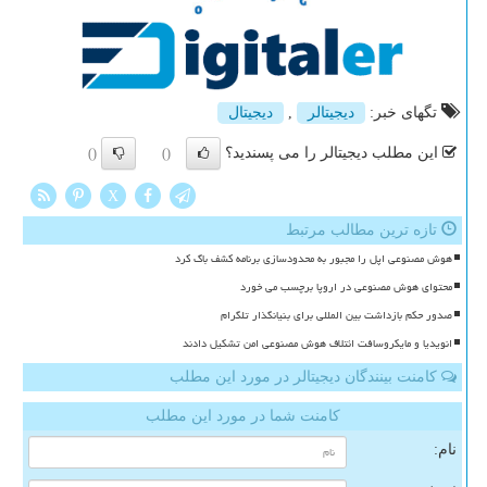
تگهای خبر:
دیجیتالر
,
دیجیتال
این مطلب دیجیتالر را می پسندید؟
()
()
X
تازه ترین مطالب مرتبط
هوش مصنوعی اپل را مجبور به محدودسازی برنامه کشف باگ کرد
محتوای هوش مصنوعی در اروپا برچسب می خورد
صدور حکم بازداشت بین المللی برای بنیانگذار تلگرام
انویدیا و مایکروسافت ائتلاف هوش مصنوعی امن تشکیل دادند
کامنت بینندگان دیجیتالر در مورد این مطلب
کامنت شما در مورد این مطلب
نام: