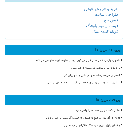
خرید و فروش خودرو
طراحی سایت
فیش حج
قیمت بیسیم باوفنگ
کوتاه کننده لینک
پربیننده ترین ها
ماهواره پارس 2 در مدار قرار می گیرد پرتاب های منظومه سلیمانی در1405
بازدید وزیر ارتباطات صربستان از ایرانسل
استرالیا جریمه رسانه های اجتماعی را دو برابر کرد
پیگیری پیشنهاد ایران برای ایجاد ابر اکوسیستم دیجیتال بریکس
پربحث ترین ها
متا از نخست وزیر هند عذرخواهی نمود
اوپن ای آی بهای ترجیح کارمندان خارجی به آمریکایی را می پردازد
واکنش پاول دوروف به حذف تلگرام از اپ استور