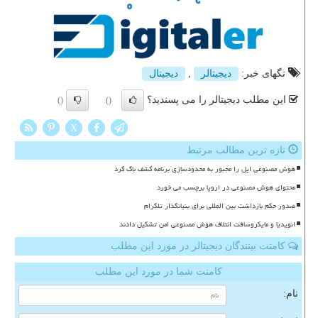
تگهای خبر:
دیجیتالر
,
دیجیتال
این مطلب دیجیتالر را می پسندید؟
()
()
X
تازه ترین مطالب مرتبط
هوش مصنوعی اپل را مجبور به محدودسازی برنامه کشف باگ کرد
محتوای هوش مصنوعی در اروپا برچسب می خورد
صدور حکم بازداشت بین المللی برای بنیانگذار تلگرام
انویدیا و مایکروسافت ائتلاف هوش مصنوعی امن تشکیل دادند
کامنت بینندگان دیجیتالر در مورد این مطلب
کامنت شما در مورد این مطلب
نام: