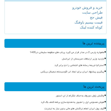
خرید و فروش خودرو
طراحی سایت
فیش حج
قیمت بیسیم باوفنگ
کوتاه کننده لینک
پربیننده ترین ها
ماهواره پارس 2 در مدار قرار می گیرد پرتاب های منظومه سلیمانی در1405
بازدید وزیر ارتباطات صربستان از ایرانسل
استرالیا جریمه رسانه های اجتماعی را دو برابر کرد
پیگیری پیشنهاد ایران برای ایجاد ابر اکوسیستم دیجیتال بریکس
پربحث ترین ها
واکنش پاول دوروف به حذف تلگرام از اپ استور
هوش مصنوعی اپل را مجبور به محدودسازی برنامه کشف باگ کرد
کیف پول ایران انجام تراکنش های مالی بدون نیاز به اینترنت