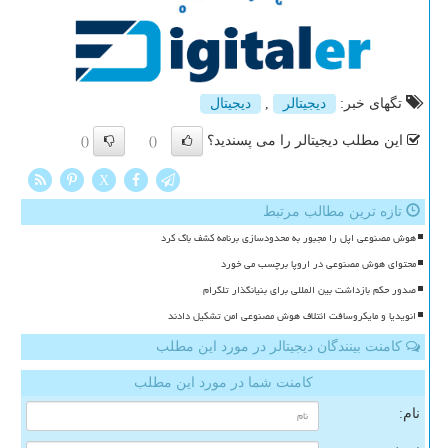
تگهای خبر:
دیجیتالر
,
دیجیتال
این مطلب دیجیتالر را می پسندید؟
()
()
X
تازه ترین مطالب مرتبط
هوش مصنوعی اپل را مجبور به محدودسازی برنامه کشف باگ کرد
محتوای هوش مصنوعی در اروپا برچسب می خورد
صدور حکم بازداشت بین المللی برای بنیانگذار تلگرام
انویدیا و مایکروسافت ائتلاف هوش مصنوعی امن تشکیل دادند
کامنت بینندگان دیجیتالر در مورد این مطلب
کامنت شما در مورد این مطلب
نام: