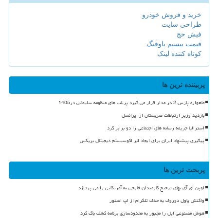
خرید و فروش خودرو
طراحی سایت
فیش حج
قیمت بیسیم باوفنگ
کوتاه کننده لینک
پربیننده ترین ها
ماهواره پارس 2 در مدار قرار می گیرد پرتاب های منظومه سلیمانی در1405
بازدید وزیر ارتباطات صربستان از ایرانسل
استرالیا جریمه رسانه های اجتماعی را دو برابر کرد
پیگیری پیشنهاد ایران برای ایجاد ابر اکوسیستم دیجیتال بریکس
پربحث ترین ها
اوپن ای آی بهای ترجیح کارمندان خارجی به آمریکایی را می پردازد
واکنش پاول دوروف به حذف تلگرام از اپ استور
هوش مصنوعی اپل را مجبور به محدودسازی برنامه کشف باگ کرد