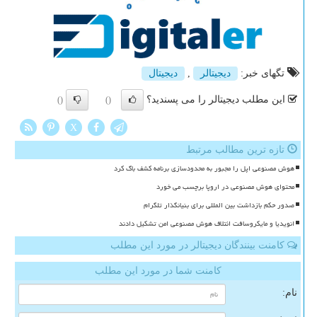
تگهای خبر:
دیجیتالر
,
دیجیتال
این مطلب دیجیتالر را می پسندید؟
()
()
X
تازه ترین مطالب مرتبط
هوش مصنوعی اپل را مجبور به محدودسازی برنامه کشف باگ کرد
محتوای هوش مصنوعی در اروپا برچسب می خورد
صدور حکم بازداشت بین المللی برای بنیانگذار تلگرام
انویدیا و مایکروسافت ائتلاف هوش مصنوعی امن تشکیل دادند
کامنت بینندگان دیجیتالر در مورد این مطلب
کامنت شما در مورد این مطلب
نام: