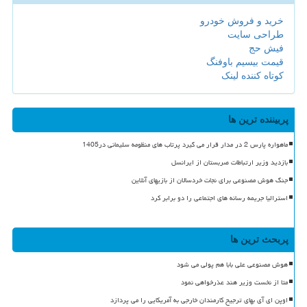
خرید و فروش خودرو
طراحی سایت
فیش حج
قیمت بیسیم باوفنگ
کوتاه کننده لینک
پربیننده ترین ها
ماهواره پارس 2 در مدار قرار می گیرد پرتاب های منظومه سلیمانی در1405
بازدید وزیر ارتباطات صربستان از ایرانسل
جنگ هوش مصنوعی برای نجات خردسالان از بازیهای آنلاین
استرالیا جریمه رسانه های اجتماعی را دو برابر کرد
پربحث ترین ها
هوش مصنوعی علی بابا هم پولی می شود
متا از نخست وزیر هند عذرخواهی نمود
اوپن ای آی بهای ترجیح کارمندان خارجی به آمریکایی را می پردازد