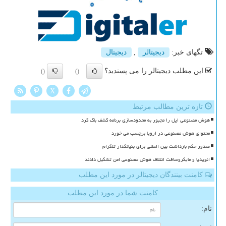
تگهای خبر:
دیجیتالر
,
دیجیتال
این مطلب دیجیتالر را می پسندید؟
()
()
X
تازه ترین مطالب مرتبط
هوش مصنوعی اپل را مجبور به محدودسازی برنامه کشف باگ کرد
محتوای هوش مصنوعی در اروپا برچسب می خورد
صدور حکم بازداشت بین المللی برای بنیانگذار تلگرام
انویدیا و مایکروسافت ائتلاف هوش مصنوعی امن تشکیل دادند
کامنت بینندگان دیجیتالر در مورد این مطلب
کامنت شما در مورد این مطلب
نام: