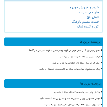
خرید و فروش خودرو
طراحی سایت
فیش حج
قیمت بیسیم باوفنگ
کوتاه کننده لینک
پربیننده ترین ها
ماهواره پارس 2 در مدار قرار می گیرد پرتاب های منظومه سلیمانی در1405
بازدید وزیر ارتباطات صربستان از ایرانسل
استرالیا جریمه رسانه های اجتماعی را دو برابر کرد
پیگیری پیشنهاد ایران برای ایجاد ابر اکوسیستم دیجیتال بریکس
پربحث ترین ها
واکنش پاول دوروف به حذف تلگرام از اپ استور
هوش مصنوعی اپل را مجبور به محدودسازی برنامه کشف باگ کرد
کیف پول ایران انجام تراکنش های مالی بدون نیاز به اینترنت