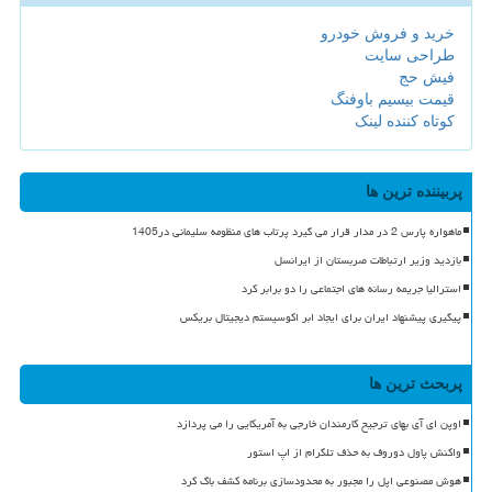
خرید و فروش خودرو
طراحی سایت
فیش حج
قیمت بیسیم باوفنگ
کوتاه کننده لینک
پربیننده ترین ها
ماهواره پارس 2 در مدار قرار می گیرد پرتاب های منظومه سلیمانی در1405
بازدید وزیر ارتباطات صربستان از ایرانسل
استرالیا جریمه رسانه های اجتماعی را دو برابر کرد
پیگیری پیشنهاد ایران برای ایجاد ابر اکوسیستم دیجیتال بریکس
پربحث ترین ها
اوپن ای آی بهای ترجیح کارمندان خارجی به آمریکایی را می پردازد
واکنش پاول دوروف به حذف تلگرام از اپ استور
هوش مصنوعی اپل را مجبور به محدودسازی برنامه کشف باگ کرد