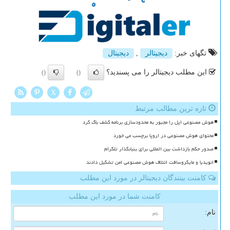
تگهای خبر:
دیجیتالر
,
دیجیتال
این مطلب دیجیتالر را می پسندید؟
()
()
X
تازه ترین مطالب مرتبط
هوش مصنوعی اپل را مجبور به محدودسازی برنامه کشف باگ کرد
محتوای هوش مصنوعی در اروپا برچسب می خورد
صدور حکم بازداشت بین المللی برای بنیانگذار تلگرام
انویدیا و مایکروسافت ائتلاف هوش مصنوعی امن تشکیل دادند
کامنت بینندگان دیجیتالر در مورد این مطلب
کامنت شما در مورد این مطلب
نام: