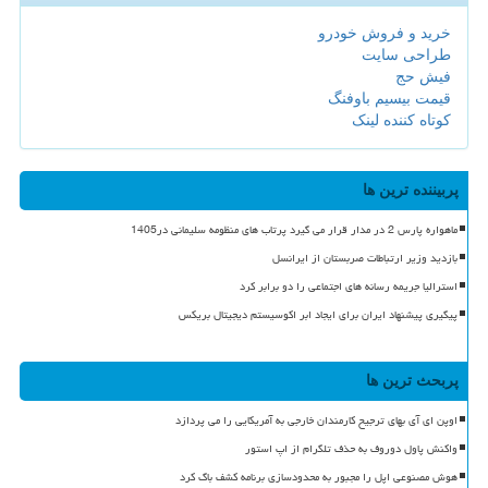
خرید و فروش خودرو
طراحی سایت
فیش حج
قیمت بیسیم باوفنگ
کوتاه کننده لینک
پربیننده ترین ها
ماهواره پارس 2 در مدار قرار می گیرد پرتاب های منظومه سلیمانی در1405
بازدید وزیر ارتباطات صربستان از ایرانسل
استرالیا جریمه رسانه های اجتماعی را دو برابر کرد
پیگیری پیشنهاد ایران برای ایجاد ابر اکوسیستم دیجیتال بریکس
پربحث ترین ها
اوپن ای آی بهای ترجیح کارمندان خارجی به آمریکایی را می پردازد
واکنش پاول دوروف به حذف تلگرام از اپ استور
هوش مصنوعی اپل را مجبور به محدودسازی برنامه کشف باگ کرد