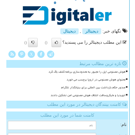
تگهای خبر:
دیجیتالر
,
دیجیتال
این مطلب دیجیتالر را می پسندید؟
()
()
X
تازه ترین مطالب مرتبط
هوش مصنوعی اپل را مجبور به محدودسازی برنامه کشف باگ کرد
محتوای هوش مصنوعی در اروپا برچسب می خورد
صدور حکم بازداشت بین المللی برای بنیانگذار تلگرام
انویدیا و مایکروسافت ائتلاف هوش مصنوعی امن تشکیل دادند
کامنت بینندگان دیجیتالر در مورد این مطلب
کامنت شما در مورد این مطلب
نام: