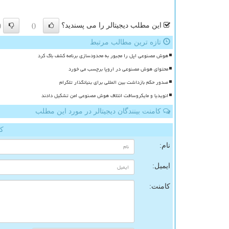
این مطلب دیجیتالر را می پسندید؟
)
()
تازه ترین مطالب مرتبط
هوش مصنوعی اپل را مجبور به محدودسازی برنامه کشف باگ کرد
محتوای هوش مصنوعی در اروپا برچسب می خورد
صدور حکم بازداشت بین المللی برای بنیانگذار تلگرام
انویدیا و مایکروسافت ائتلاف هوش مصنوعی امن تشکیل دادند
کامنت بینندگان دیجیتالر در مورد این مطلب
کا
نام:
ایمیل:
کامنت: