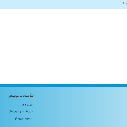
صفحات دیجیتالر
درباره ما
تبلیغات در دیجیتالر
آرشیو دیجیتالر