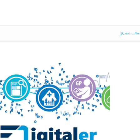
طالب دیجیتالر