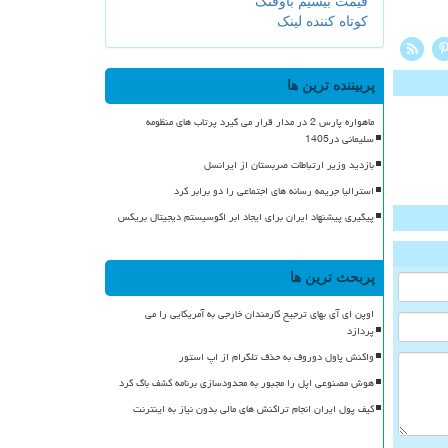
قیمت بیسیم باوفنگ
کوتاه کننده لینک
پربیننده ترین ها
ماهواره پارس 2 در مدار قرار می گیرد پرتاب های منظومه
سلیمانی در1405
بازدید وزیر ارتباطات صربستان از ایرانسل
استرالیا جریمه رسانه های اجتماعی را دو برابر کرد
پیگیری پیشنهاد ایران برای ایجاد ابر اکوسیستم دیجیتال بریکس
پربحث ترین ها
اوپن ای آی بهای ترجیح کارمندان خارجی به آمریکایی را می
پردازد
واکنش پاول دوروف به حذف تلگرام از اپ استور
هوش مصنوعی اپل را مجبور به محدودسازی برنامه کشف باگ کرد
کیف پول ایران انجام تراکنش های مالی بدون نیاز به اینترنت