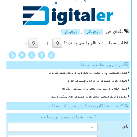
تگهای خبر:
دیجیتالر
,
دیجیتال
این مطلب دیجیتالر را می پسندید؟
()
()
X
تازه ترین مطالب مرتبط
هوش مصنوعی اپل را مجبور به محدودسازی برنامه کشف باگ کرد
محتوای هوش مصنوعی در اروپا برچسب می خورد
صدور حکم بازداشت بین المللی برای بنیانگذار تلگرام
انویدیا و مایکروسافت ائتلاف هوش مصنوعی امن تشکیل دادند
کامنت بینندگان دیجیتالر در مورد این مطلب
کامنت شما در مورد این مطلب
نام: