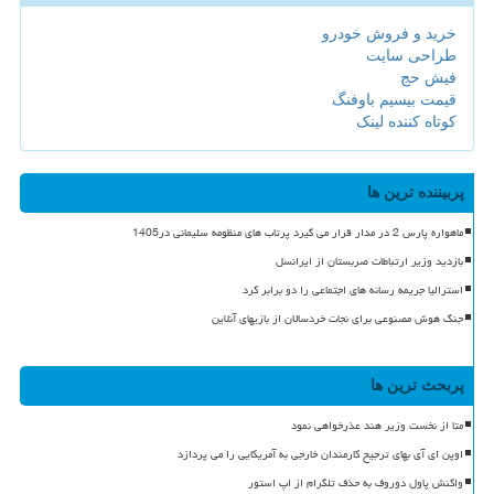
خرید و فروش خودرو
طراحی سایت
فیش حج
قیمت بیسیم باوفنگ
کوتاه کننده لینک
پربیننده ترین ها
ماهواره پارس 2 در مدار قرار می گیرد پرتاب های منظومه سلیمانی در1405
بازدید وزیر ارتباطات صربستان از ایرانسل
استرالیا جریمه رسانه های اجتماعی را دو برابر کرد
جنگ هوش مصنوعی برای نجات خردسالان از بازیهای آنلاین
پربحث ترین ها
متا از نخست وزیر هند عذرخواهی نمود
اوپن ای آی بهای ترجیح کارمندان خارجی به آمریکایی را می پردازد
واکنش پاول دوروف به حذف تلگرام از اپ استور