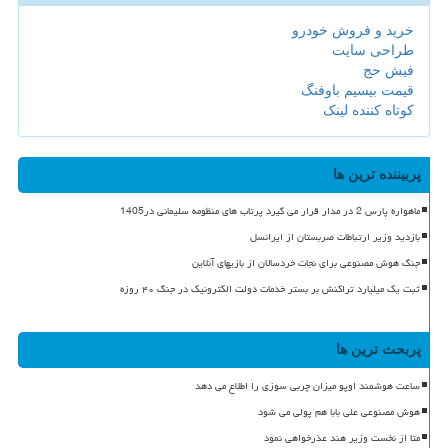
خرید و فروش خودرو
طراحی سایت
فیش حج
قیمت بیسیم باوفنگ
کوتاه کننده لینک
پربیننده ترین ها
ماهواره پارس 2 در مدار قرار می گیرد پرتاب های منظومه سلیمانی در1405
بازدید وزیر ارتباطات صربستان از ایرانسل
جنگ هوش مصنوعی برای نجات خردسالان از بازیهای آنلاین
ثبت یک میلیارد تراکنش بر بستر خدمات دولت الکترونیک در جنگ ۴۰ روزه
پربحث ترین ها
ساعت هوشمند اوپو میزان چربی سوزی را اطلاع می دهد
هوش مصنوعی علی بابا هم پولی می شود
متا از نخست وزیر هند عذرخواهی نمود