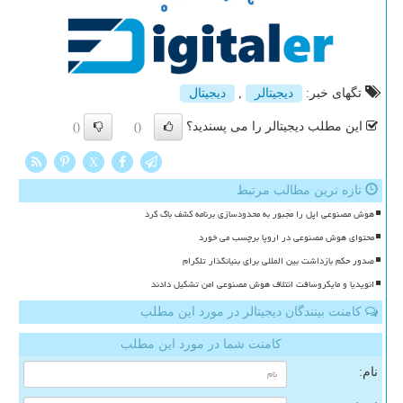
تگهای خبر:
دیجیتالر
,
دیجیتال
این مطلب دیجیتالر را می پسندید؟
()
()
X
تازه ترین مطالب مرتبط
هوش مصنوعی اپل را مجبور به محدودسازی برنامه کشف باگ کرد
محتوای هوش مصنوعی در اروپا برچسب می خورد
صدور حکم بازداشت بین المللی برای بنیانگذار تلگرام
انویدیا و مایکروسافت ائتلاف هوش مصنوعی امن تشکیل دادند
کامنت بینندگان دیجیتالر در مورد این مطلب
کامنت شما در مورد این مطلب
نام: