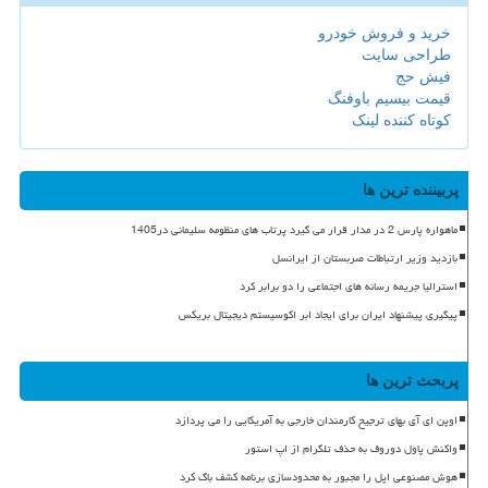
خرید و فروش خودرو
طراحی سایت
فیش حج
قیمت بیسیم باوفنگ
کوتاه کننده لینک
پربیننده ترین ها
ماهواره پارس 2 در مدار قرار می گیرد پرتاب های منظومه سلیمانی در1405
بازدید وزیر ارتباطات صربستان از ایرانسل
استرالیا جریمه رسانه های اجتماعی را دو برابر کرد
پیگیری پیشنهاد ایران برای ایجاد ابر اکوسیستم دیجیتال بریکس
پربحث ترین ها
اوپن ای آی بهای ترجیح کارمندان خارجی به آمریکایی را می پردازد
واکنش پاول دوروف به حذف تلگرام از اپ استور
هوش مصنوعی اپل را مجبور به محدودسازی برنامه کشف باگ کرد