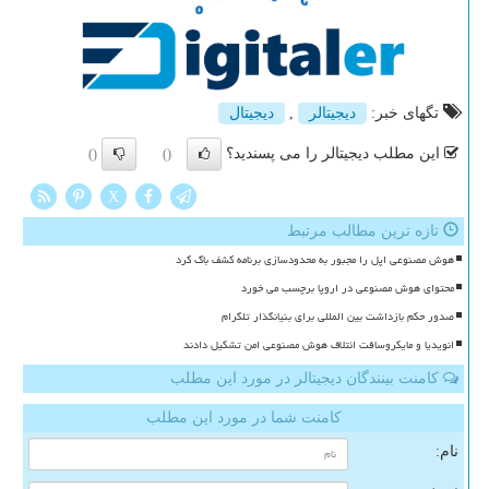
تگهای خبر:
دیجیتالر
,
دیجیتال
این مطلب دیجیتالر را می پسندید؟
()
()
X
تازه ترین مطالب مرتبط
هوش مصنوعی اپل را مجبور به محدودسازی برنامه کشف باگ کرد
محتوای هوش مصنوعی در اروپا برچسب می خورد
صدور حکم بازداشت بین المللی برای بنیانگذار تلگرام
انویدیا و مایکروسافت ائتلاف هوش مصنوعی امن تشکیل دادند
کامنت بینندگان دیجیتالر در مورد این مطلب
کامنت شما در مورد این مطلب
نام: