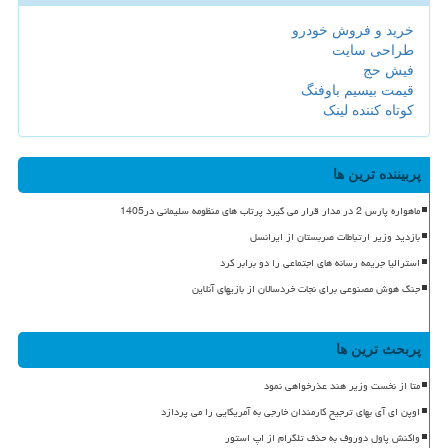
خرید و فروش خودرو
طراحی سایت
فیش حج
قیمت بیسیم باوفنگ
کوتاه کننده لینک
پربیننده ترین ها
ماهواره پارس 2 در مدار قرار می گیرد پرتاب های منظومه سلیمانی در1405
بازدید وزیر ارتباطات صربستان از ایرانسل
استرالیا جریمه رسانه های اجتماعی را دو برابر کرد
جنگ هوش مصنوعی برای نجات خردسالان از بازیهای آنلاین
پربحث ترین ها
متا از نخست وزیر هند عذرخواهی نمود
اوپن ای آی بهای ترجیح کارمندان خارجی به آمریکایی را می پردازد
واکنش پاول دوروف به حذف تلگرام از اپ استور