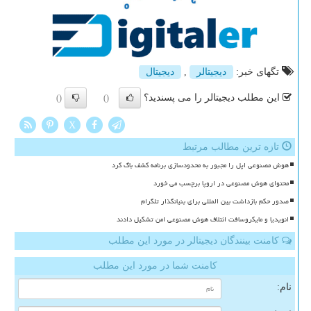
تگهای خبر:
دیجیتالر
,
دیجیتال
این مطلب دیجیتالر را می پسندید؟
()
()
X
تازه ترین مطالب مرتبط
هوش مصنوعی اپل را مجبور به محدودسازی برنامه کشف باگ کرد
محتوای هوش مصنوعی در اروپا برچسب می خورد
صدور حکم بازداشت بین المللی برای بنیانگذار تلگرام
انویدیا و مایکروسافت ائتلاف هوش مصنوعی امن تشکیل دادند
کامنت بینندگان دیجیتالر در مورد این مطلب
کامنت شما در مورد این مطلب
نام: