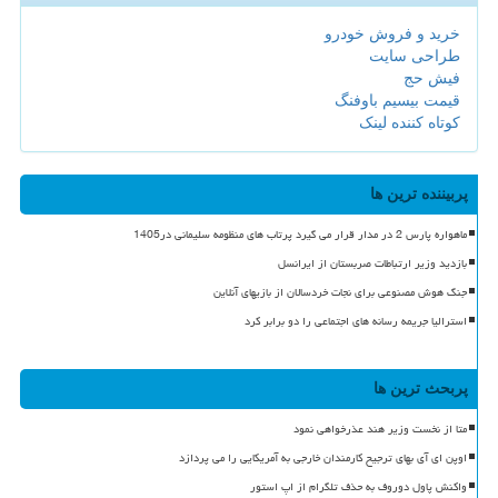
خرید و فروش خودرو
طراحی سایت
فیش حج
قیمت بیسیم باوفنگ
کوتاه کننده لینک
پربیننده ترین ها
ماهواره پارس 2 در مدار قرار می گیرد پرتاب های منظومه سلیمانی در1405
بازدید وزیر ارتباطات صربستان از ایرانسل
جنگ هوش مصنوعی برای نجات خردسالان از بازیهای آنلاین
استرالیا جریمه رسانه های اجتماعی را دو برابر کرد
پربحث ترین ها
متا از نخست وزیر هند عذرخواهی نمود
اوپن ای آی بهای ترجیح کارمندان خارجی به آمریکایی را می پردازد
واکنش پاول دوروف به حذف تلگرام از اپ استور