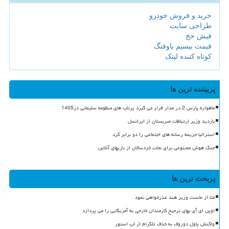
خرید و فروش خودرو
طراحی سایت
فیش حج
قیمت بیسیم باوفنگ
کوتاه کننده لینک
پربیننده ترین ها
ماهواره پارس 2 در مدار قرار می گیرد پرتاب های منظومه سلیمانی در1405
بازدید وزیر ارتباطات صربستان از ایرانسل
استرالیا جریمه رسانه های اجتماعی را دو برابر کرد
جنگ هوش مصنوعی برای نجات خردسالان از بازیهای آنلاین
پربحث ترین ها
متا از نخست وزیر هند عذرخواهی نمود
اوپن ای آی بهای ترجیح کارمندان خارجی به آمریکایی را می پردازد
واکنش پاول دوروف به حذف تلگرام از اپ استور