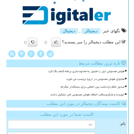
تگهای خبر:
دیجیتالر
,
دیجیتال
این مطلب دیجیتالر را می پسندید؟
()
()
X
تازه ترین مطالب مرتبط
هوش مصنوعی اپل را مجبور به محدودسازی برنامه کشف باگ کرد
محتوای هوش مصنوعی در اروپا برچسب می خورد
صدور حکم بازداشت بین المللی برای بنیانگذار تلگرام
انویدیا و مایکروسافت ائتلاف هوش مصنوعی امن تشکیل دادند
کامنت بینندگان دیجیتالر در مورد این مطلب
کامنت شما در مورد این مطلب
نام: