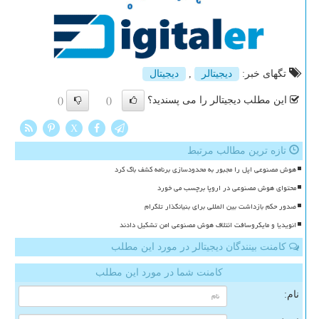
تگهای خبر:
دیجیتالر
,
دیجیتال
این مطلب دیجیتالر را می پسندید؟
()
()
X
تازه ترین مطالب مرتبط
هوش مصنوعی اپل را مجبور به محدودسازی برنامه کشف باگ کرد
محتوای هوش مصنوعی در اروپا برچسب می خورد
صدور حکم بازداشت بین المللی برای بنیانگذار تلگرام
انویدیا و مایکروسافت ائتلاف هوش مصنوعی امن تشکیل دادند
کامنت بینندگان دیجیتالر در مورد این مطلب
کامنت شما در مورد این مطلب
نام: