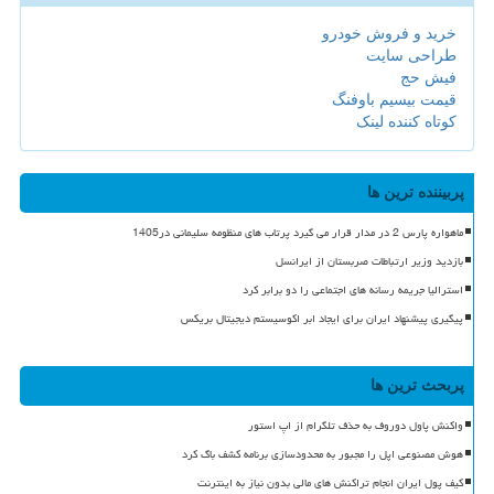
خرید و فروش خودرو
طراحی سایت
فیش حج
قیمت بیسیم باوفنگ
کوتاه کننده لینک
پربیننده ترین ها
ماهواره پارس 2 در مدار قرار می گیرد پرتاب های منظومه سلیمانی در1405
بازدید وزیر ارتباطات صربستان از ایرانسل
استرالیا جریمه رسانه های اجتماعی را دو برابر کرد
پیگیری پیشنهاد ایران برای ایجاد ابر اکوسیستم دیجیتال بریکس
پربحث ترین ها
واکنش پاول دوروف به حذف تلگرام از اپ استور
هوش مصنوعی اپل را مجبور به محدودسازی برنامه کشف باگ کرد
کیف پول ایران انجام تراکنش های مالی بدون نیاز به اینترنت