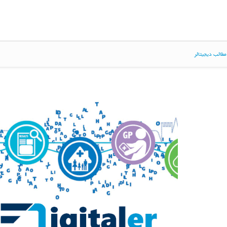
طالب دیجیتالر