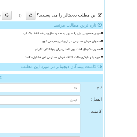
این مطلب دیجیتالر را می پسندید؟
)
()
تازه ترین مطالب مرتبط
هوش مصنوعی اپل را مجبور به محدودسازی برنامه کشف باگ کرد
محتوای هوش مصنوعی در اروپا برچسب می خورد
صدور حکم بازداشت بین المللی برای بنیانگذار تلگرام
انویدیا و مایکروسافت ائتلاف هوش مصنوعی امن تشکیل دادند
کامنت بینندگان دیجیتالر در مورد این مطلب
کا
نام:
ایمیل:
کامنت: