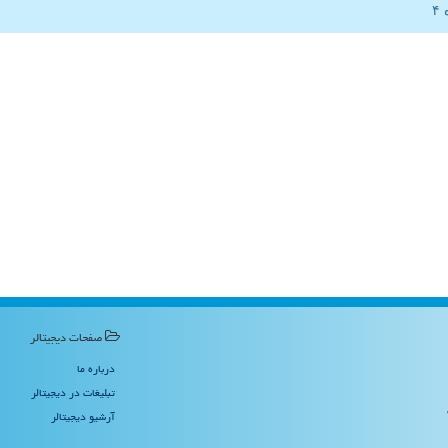
صفحات دیجیتالر
درباره ما
تبلیغات در دیجیتالر
آرشیو دیجیتالر