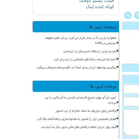
قیمت بیسیم باوفنگ
کوتاه کننده لینک
پربیننده ترین ها
ماهواره پارس 2 در مدار قرار می گیرد پرتاب های منظومه
سلیمانی در1405
بازدید وزیر ارتباطات صربستان از ایرانسل
استرالیا جریمه رسانه های اجتماعی را دو برابر کرد
پیگیری پیشنهاد ایران برای ایجاد ابر اکوسیستم دیجیتال بریکس
پربحث ترین ها
اوپن ای آی بهای ترجیح کارمندان خارجی به آمریکایی را می
پردازد
واکنش پاول دوروف به حذف تلگرام از اپ استور
هوش مصنوعی اپل را مجبور به محدودسازی برنامه کشف باگ کرد
کیف پول ایران انجام تراکنش های مالی بدون نیاز به اینترنت