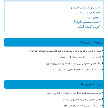
خرید و فروش خودرو
طراحی سایت
فیش حج
قیمت بیسیم باوفنگ
کوتاه کننده لینک
پربیننده ترین ها
ماهواره پارس 2 در مدار قرار می گیرد پرتاب های منظومه سلیمانی در1405
بازدید وزیر ارتباطات صربستان از ایرانسل
جنگ هوش مصنوعی برای نجات خردسالان از بازیهای آنلاین
استرالیا جریمه رسانه های اجتماعی را دو برابر کرد
پربحث ترین ها
ساعت هوشمند اوپو میزان چربی سوزی را اطلاع می دهد
هوش مصنوعی علی بابا هم پولی می شود
متا از نخست وزیر هند عذرخواهی نمود