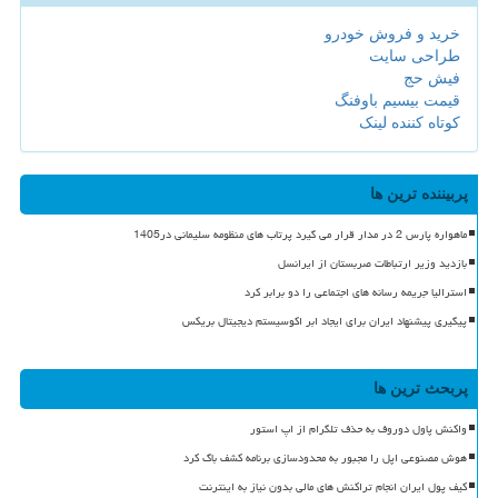
خرید و فروش خودرو
طراحی سایت
فیش حج
قیمت بیسیم باوفنگ
کوتاه کننده لینک
پربیننده ترین ها
ماهواره پارس 2 در مدار قرار می گیرد پرتاب های منظومه سلیمانی در1405
بازدید وزیر ارتباطات صربستان از ایرانسل
استرالیا جریمه رسانه های اجتماعی را دو برابر کرد
پیگیری پیشنهاد ایران برای ایجاد ابر اکوسیستم دیجیتال بریکس
پربحث ترین ها
واکنش پاول دوروف به حذف تلگرام از اپ استور
هوش مصنوعی اپل را مجبور به محدودسازی برنامه کشف باگ کرد
کیف پول ایران انجام تراکنش های مالی بدون نیاز به اینترنت