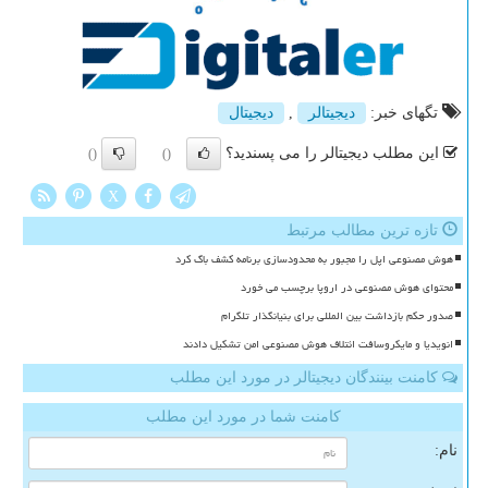
تگهای خبر:
دیجیتالر
,
دیجیتال
این مطلب دیجیتالر را می پسندید؟
()
()
X
تازه ترین مطالب مرتبط
هوش مصنوعی اپل را مجبور به محدودسازی برنامه کشف باگ کرد
محتوای هوش مصنوعی در اروپا برچسب می خورد
صدور حکم بازداشت بین المللی برای بنیانگذار تلگرام
انویدیا و مایکروسافت ائتلاف هوش مصنوعی امن تشکیل دادند
کامنت بینندگان دیجیتالر در مورد این مطلب
کامنت شما در مورد این مطلب
نام: