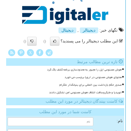
تگهای خبر:
دیجیتالر
,
دیجیتال
این مطلب دیجیتالر را می پسندید؟
()
()
X
تازه ترین مطالب مرتبط
هوش مصنوعی اپل را مجبور به محدودسازی برنامه کشف باگ کرد
محتوای هوش مصنوعی در اروپا برچسب می خورد
صدور حکم بازداشت بین المللی برای بنیانگذار تلگرام
انویدیا و مایکروسافت ائتلاف هوش مصنوعی امن تشکیل دادند
کامنت بینندگان دیجیتالر در مورد این مطلب
کامنت شما در مورد این مطلب
نام: