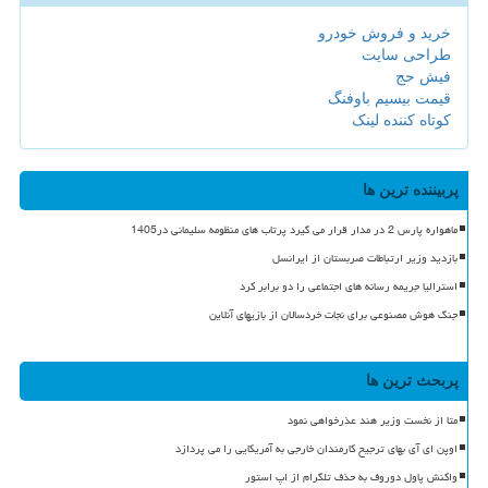
خرید و فروش خودرو
طراحی سایت
فیش حج
قیمت بیسیم باوفنگ
کوتاه کننده لینک
پربیننده ترین ها
ماهواره پارس 2 در مدار قرار می گیرد پرتاب های منظومه سلیمانی در1405
بازدید وزیر ارتباطات صربستان از ایرانسل
استرالیا جریمه رسانه های اجتماعی را دو برابر کرد
جنگ هوش مصنوعی برای نجات خردسالان از بازیهای آنلاین
پربحث ترین ها
متا از نخست وزیر هند عذرخواهی نمود
اوپن ای آی بهای ترجیح کارمندان خارجی به آمریکایی را می پردازد
واکنش پاول دوروف به حذف تلگرام از اپ استور