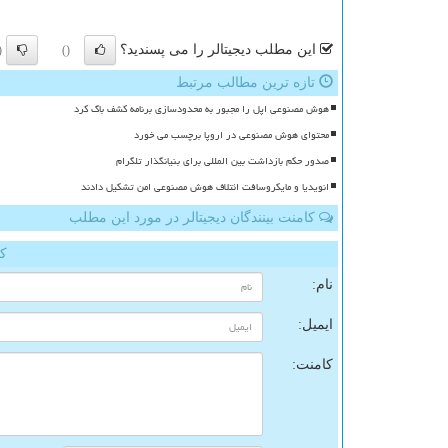
این مطلب دیجیتالر را می پسندید؟
)
()
تازه ترین مطالب مرتبط
هوش مصنوعی اپل را مجبور به محدودسازی برنامه کشف باگ کرد
محتوای هوش مصنوعی در اروپا برچسب می خورد
صدور حکم بازداشت بین المللی برای بنیانگذار تلگرام
انویدیا و مایکروسافت ائتلاف هوش مصنوعی امن تشکیل دادند
کامنت بینندگان دیجیتالر در مورد این مطلب
کا
نام:
ایمیل:
کامنت: