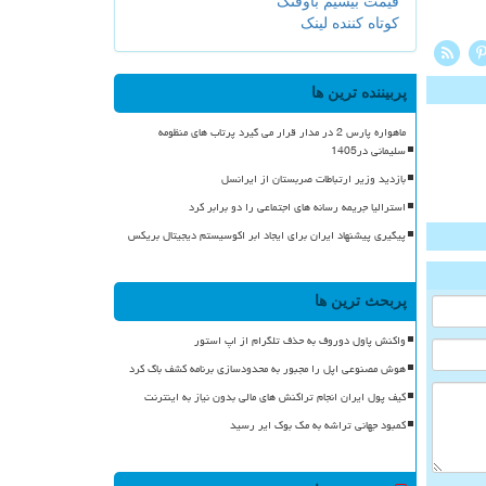
قیمت بیسیم باوفنگ
کوتاه کننده لینک
پربیننده ترین ها
ماهواره پارس 2 در مدار قرار می گیرد پرتاب های منظومه
سلیمانی در1405
بازدید وزیر ارتباطات صربستان از ایرانسل
استرالیا جریمه رسانه های اجتماعی را دو برابر کرد
پیگیری پیشنهاد ایران برای ایجاد ابر اکوسیستم دیجیتال بریکس
پربحث ترین ها
واکنش پاول دوروف به حذف تلگرام از اپ استور
هوش مصنوعی اپل را مجبور به محدودسازی برنامه کشف باگ کرد
کیف پول ایران انجام تراکنش های مالی بدون نیاز به اینترنت
کمبود جهانی تراشه به مک بوک ایر رسید