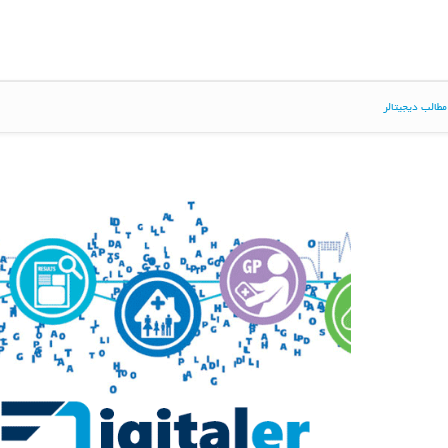
طالب دیجیتالر